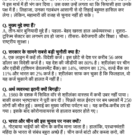
ने इस मार्च में ही भंग कर दिया। उस वक्त उन्हें लगता था कि सियासी हवा उनके
पक्ष में है। लिहाजा, उनका गठबंधन आसानी से दो तिहाई बहुमत हासिल कर
लेगा। लेकिन, महामारी की वजह से चुनाव नहीं हो सके।
Q. मुख्य मुद्दे क्या हैं?
A. तीन-चार बुनियादी मुद्दे हैं। पहला- बेहद खस्ता हाल अर्थव्यवस्था। दूसरा-
टूरिज्म सेक्टर का लगभग ठप हो जाना। तीसरा- बेरोजगारी और शिक्षा। चौथा-
राष्ट्रीय सुरक्षा।
Q. सरकार के सामने सबसे बड़ी चुनौती क्या है?
A. एक लाइन में कहें तो- विदेशी कर्ज। इस छोटे से देश पर करीब 56 अरब
डॉलर का विदेशी कर्ज है। यह देश की जीडीपी का 80% है। श्रीलंका पर चीन
और एडीबी (एशियन डेवलपमेंट बैंक) का 14%, जापान का 12%, वर्ल्ड बैंक का
11% और भारत का 2% कर्ज है। श्रीलंका साफ कर चुका है कि फिलहाल, वो
यह कर्ज चुकाने की हालत में नहीं है।
Q. अर्थ व्यवस्था इतनी क्यों बिगड़ी?
A. 1980 के दशक में सिविल वॉर से श्रीलंका वास्तव में कभी उबर नहीं पाया।
बाकी कसर भ्रष्टाचार ने पूरी कर दी। पिछले साल ईस्टर पर बम धमाकों में 250
लोगों की मौत हुई। कमाई का मुख्य जरिया पर्यटन था। यह करीब-करीब ठप हो
गया। इसके बाद कोरोनावायरस से हालात बदतर होते गए।
Q. भारत और चीन की इस चुनाव पर नजर क्यों?
A. गोटबाया भाईयों को चीन के करीब माना जाता है। हालांकि, प्रधानमंत्री
महिंदा के भारत से संबंध बहुत अच्छे हैं। चीन कर्ज बांटो और कब्जा करो, की