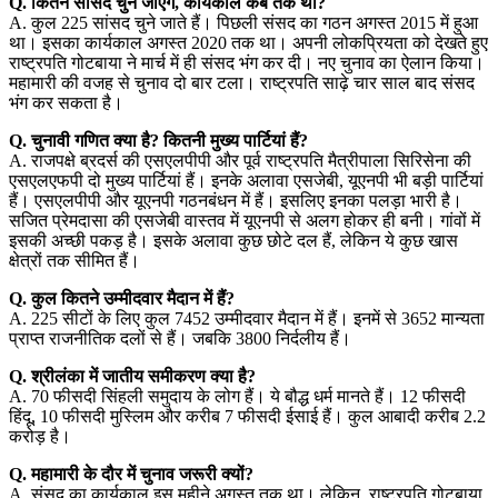
Q. कितने सांसद चुने जाएंगे, कार्यकाल कब तक था?
A. कुल 225 सांसद चुने जाते हैं। पिछली संसद का गठन अगस्त 2015 में हुआ
था। इसका कार्यकाल अगस्त 2020 तक था। अपनी लोकप्रियता को देखते हुए
राष्ट्रपति गोटबाया ने मार्च में ही संसद भंग कर दी। नए चुनाव का ऐलान किया।
महामारी की वजह से चुनाव दो बार टला। राष्ट्रपति साढ़े चार साल बाद संसद
भंग कर सकता है।
Q. चुनावी गणित क्या है? कितनी मुख्य पार्टियां हैं?
A. राजपक्षे ब्रदर्स की एसएलपीपी और पूर्व राष्ट्रपति मैत्रीपाला सिरिसेना की
एसएलएफपी दो मुख्य पार्टियां हैं। इनके अलावा एसजेबी, यूएनपी भी बड़ी पार्टियां
हैं। एसएलपीपी और यूएनपी गठनबंधन में हैं। इसलिए इनका पलड़ा भारी है।
सजित प्रेमदासा की एसजेबी वास्तव में यूएनपी से अलग होकर ही बनी। गांवों में
इसकी अच्छी पकड़ है। इसके अलावा कुछ छोटे दल हैं, लेकिन ये कुछ खास
क्षेत्रों तक सीमित हैं।
Q. कुल कितने उम्मीदवार मैदान में हैं?
A. 225 सीटों के लिए कुल 7452 उम्मीदवार मैदान में हैं। इनमें से 3652 मान्यता
प्राप्त राजनीतिक दलों से हैं। जबकि 3800 निर्दलीय हैं।
Q. श्रीलंका में जातीय समीकरण क्या है?
A. 70 फीसदी सिंहली समुदाय के लोग हैं। ये बौद्ध धर्म मानते हैं। 12 फीसदी
हिंदू, 10 फीसदी मुस्लिम और करीब 7 फीसदी ईसाई हैं। कुल आबादी करीब 2.2
करोड़ है।
Q. महामारी के दौर में चुनाव जरूरी क्यों?
A. संसद का कार्यकाल इस महीने अगस्त तक था। लेकिन, राष्ट्रपति गोटबाया