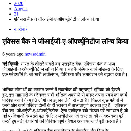
2020
August
21
एक्सिस बैंक ने जीआईजी-ए-ऑपर्च्‍यूनिटीज लॉन्‍च किया
कारोबार
एक्सिस बैंक ने जीआईजी-ए-ऑपर्च्‍यूनिटीज लॉन्‍च किया
6 years ago
newsadmin
नई दिल्ली:
भारत के तीसरे सबसे बड़े प्राइवेट बैंक
,
एक्सिस बैंक ने आज
जीआईजी-ए-ऑपर्च्‍यूनिटीज लॉन्‍च किया। यह वैकल्पिक कार्य मॉडल्‍स के लिए
एक प्‍लेटफॉर्म है
,
जो भारी लचीलेपन
,
विविधता और समावेशन को बढ़ावा देता है।
भौतिक सीमाओं को समाप्‍त करने में तकनीक की महत्‍वपूर्ण भूमिका को देखते
हुए
,
इस महामारी के मद्देनजर सभी भौतिक अवरोधों से बाहर अपना स्‍वयं का कार्य
परिवेश बनाने के प्रति लोगों का झुकाव तेजी से बढ़ा है। पिछले कुछ महीनों में
कार्य और कार्य परिवेश दोनों के ही स्‍वरूप में बाध्‍यतापूर्ण बदलाव हुए हैं। एक्सिस
बैंक का
‘
जीआईजी-ए-ऑपर्च्‍यूनिटीज
‘
ऐसा एकीकृत वर्क मॉडल एवं समाधान है जो
नई प्रतिभाओं के बढ़ते पूल के लिए लचीलेपन एवं सरलता की आवश्‍यकता पूरी
करते हुए बड़ी कंपनियों की विविधतापूर्ण कौशल आवश्‍यकताएं पूरी करता है।