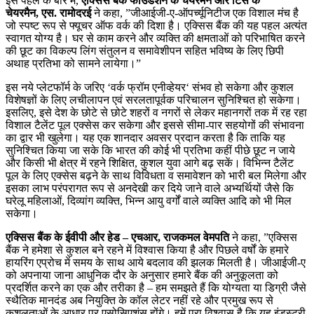
इस पहल के बारे में
,
एक्सिस बैंक फाउंडेशन के चेयरमैन और टिस के
चेयरमैन
,
एस. रामोदरई
ने कहा
, ”
जीआईजी-ए-ऑपर्च्‍यूनिटीज एक विशाल मंच है
जो स्‍पष्‍ट रूप से फ्यूचर ऑफ वर्क की दिशा है। एक्सिस बैंक की यह पहल अत्‍यंत
स्‍वागत योग्‍य है। घर से काम करने और व्‍यक्ति की क्षमताओं को परिभाषित करने
की छूट का विकल्‍प लिंग संतुलन व समावेशीपन सहित भविष्‍य के लिए छिपी
अथाह प्रतिभा को सामने लायेगा।
”
इस नये प्‍लेटफॉर्म के जरिए
‘
वर्क फ्रॉम एनीव्‍हेयर
‘
संभव हो सकेगा और कुशल
विशेषज्ञों के लिए लचीलापन एवं सरलतापूर्वक परिचालन सुनिश्चित हो सकेगा।
इसलिए
,
इसे देश के छोटे से छोटे शहरों व नगरों से लेकर महानगरों तक में रह रहा
विशाल टैलेंट पूल एक्‍सेस कर सकेगा और इससे सीमा-पार सहयोगों की संभावना
का द्वार भी खुलेगा। यह एक शानदार अवसर प्रदान करता है कि ताकि यह
सुनिश्चित किया जा सके कि भारत की कोई भी प्रतिभा कहीं पीछे छूट न जाये
और किसी भी क्षेत्र में रहने शिक्षित
,
कुशल युवा आगे बढ़ सकें। विभिन्‍न टैलेंट
पूल के लिए एक्‍सेस बढ़ने के साथ विविधता व समावेशन को भारी बल मिलेगा और
इसका लाभ परंपरागत रूप से अनदेखी कर दिये जाने वाले अभ्‍यर्थियों जैसे कि
घरेलू महिलाओं
,
दिव्‍यांग व्‍यक्ति
,
भिन्‍न आयु वर्गों वाले व्‍यक्ति आदि को भी मिल
सकेगा।
एक्सिस बैंक के ईवीपी और हेड – एचआर
,
राजकमल वेमपति
ने कहा
, ”
एक्सिस
बैंक ने हमेशा से कुशल बने रहने में विश्‍वास किया है और पिछले वर्षों के हमारे
हायरिंग एप्रोच में समय के साथ आये बदलाव की झलक मिलती है। जीआईजी-ए
को अपनाया जाना आधुनिक दौर के अनुसार हमारे बैंक की अनुकूलता को
प्रदर्शित करने का एक और तरीका है – हम समझते हैं कि योग्‍यता या डिग्री जैसे
स्‍थैतिक मानदंड अब नियुक्ति के कॉल लेटर नहीं रहे और प्रमुख रूप से
कुशलताओं के आधार पर एसोसिएशंस होंगे। हमें पूरा विश्‍वास है कि यह इंडस्‍ट्री