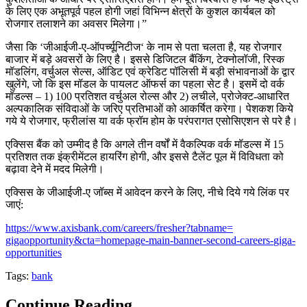
के लिए एक अभूतपूर्व पहल होगी जहां विभिन्‍न क्षेत्रों के कुशल कार्यबल को
रोजगार तलाशने का अवसर मिलेगा।
”
जैसा कि
‘
जीआईजी-ए-ऑपर्च्‍यूनिटीज
‘
के नाम से पता चलता है
,
यह रोजगार
बाजार में बड़े अवसरों के लिए है। इससे डिजिटल बैंकिंग
,
टेक्‍नोलॉजी
,
रिस्‍क
मॉडलिंग
,
वर्चुअल सेल्‍स
,
ऑडिट एवं क्रेडिट पॉलिसी में बड़ी संभावनाओं के द्वार
खुलेंगे
,
जो कि इस मॉडल के पायलट ऑफर्स का पहला सेट है। इसमें दो वर्क
मॉडल्‍स – 1) 100 प्रतिशत वर्चुअल रोल्‍स और 2) लचीले
,
प्रोजेक्‍ट-आधारित
अल्‍पकालिक संविदाओं के जरिए प्रतिभाओं को आकर्षित करेगा। पेशकश किये
गये ये रोजगार
,
फ्रीलांस या वर्क फ्रॉम होम के परंपरागत एसोसिएशन से परे है।
एक्सिस बैंक को उम्‍मीद है कि अगले तीन वर्षों में वैकल्पिक वर्क मॉडल्‍स में 15
प्रतिशत तक इंक्रीमेंटल हायरिंग होगी
,
और इससे टैलेंट पूल में विविधता को
बढ़ावा देने में मदद मिलेगी।
एक्सिस के जीआईजी-ए जॉब्‍स में आवेदन करने के लिए
,
नीचे दिये गये लिंक पर
जाएं:
https://www.axisbank.com/
careers/fresher?tabname=
gigaopportunity&cta=homepage-
main-banner-second-careers-
giga-
opportunities
Tags:
bank
Continue Reading