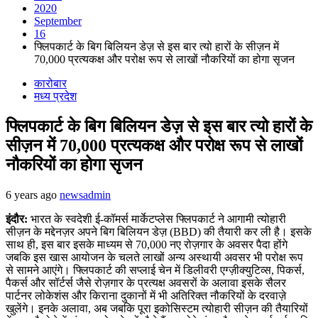
2020
September
16
फ्लिपकार्ट के बिग बिलियन डेज़ से इस बार त्यो हारों के सीज़न में
70,000 प्रत्यकक्ष और परोक्ष रूप से लाखों नौकरियों का होगा सृजन
कारोबार
मध्य प्रदेश
फ्लिपकार्ट के बिग बिलियन डेज़ से इस बार त्यो हारों के
सीज़न में 70,000 प्रत्यकक्ष और परोक्ष रूप से लाखों
नौकरियों का होगा सृजन
6 years ago
newsadmin
इंदौर:
भारत के स्‍वदेशी ई-कॉमर्स मार्केटप्‍लेस फ्लिपकार्ट ने आगामी त्‍योहारी
सीज़न के मद्देनज़र अपने बिग बिलियन डेज़ (BBD) की तैयारी कर ली है। इसके
साथ ही, इस बार इसके माध्‍यम से 70,000 नए रोज़गार के अवसर पैदा होंगे
जबकि इस खास आयोजन के चलते लाखों अन्‍य अस्‍थायी अवसर भी परोक्ष रूप
से सामने आएंगे। फ्लिपकार्ट की सप्‍लाई चेन में डिलीवरी एग्‍ज़ीक्‍युटिव्‍स, पिकर्स,
पैकर्स और सॉर्टर्स जैसे रोज़गार के प्रत्‍यक्ष अवसरों के अलावा इसके सैलर
पार्टनर लोकेशंस और किराना दुकानों में भी अतिरिक्‍त नौकरियों के दरवाज़े
खुलेंगे। इनके अलावा, अब जबकि पूरा इकोसिस्‍टम त्‍योहारी सीज़न की तैयारियों