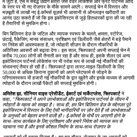
में जुटा है, ऐसे में संबद्ध उद्योग क्षेत्रों जैसे वैंडर लोकेशंस और फ्रेट पार्टनर्स आदि
के स्‍तर पर भी नए रोज़गार के मौके सामने आएंगे। सप्‍लाई चेन में विस्‍तार और
मज़बूती से लाखों नए ई-कॉमर्स यूज़र्स भी आसानी से ऑनलाइन खरीदारी का
आनंद उठा सकते हैं जो कि इस इकोसिस्‍टम से जुड़े हितधारकों द्वारा की जा रही
है तैयारियों से मुमकिन होगा।
बिग बिलियन डेज़ के जटिल और व्‍यापक स्‍वरूप के चलते, क्षमता, स्‍टोरेज,
छंटाई, पैकेजिंग, मानव संसाधन, प्रशिक्षण एवं डिलीवरी जैसे क्षेत्रों में बड़े पैमाने
पर निवेश की आवश्‍यकता है, जो त्‍योहारी सीज़न के दौरान नौकरियों के
अतिरिक्‍त अवसरों को बढ़ावा देगा। इस साल, फ्लिपकार्ट अपनी सप्‍लाई चेन में
करीब 70,000 लोगों की तैनाती कर रहा है और साथ ही, इसके सैलर एवं अन्‍य
इकोसिस्‍टम पार्टनर्स लोकेशंस पर भी परोक्ष रूप से लाखों नई नौकरियों की
संभावनाएं तैयार हो रही हैं। फ्लिपकार्ट द्वारा लास्‍ट-माइल डिलीवरी के लिए
50,000 से अधिक किराना दुकानों को अपने प्‍लेटफार्म से जोड़ने के
परिणामस्‍वरूप भी हजारों नई नौकरियों के द्वार खुलेंगे और इनके माध्‍यम से आगामी
त्‍योहारों के दौरान लाखों पैकेटों की सप्‍लाई मुमकिन होगी।
अमितेश झा
,
सीनियर वाइस प्रेसीडेंट
,
ईकार्ट एवं मार्केटप्‍लेस
,
फ्लिपकार्ट
ने
कहा,
”
फ्लिपकार्ट ने अपने उपभोक्‍ताओं और इकोसिस्‍टम पार्टनर्स के जीवन में
त्‍योहारों के महत्‍व को समझा है। साथ ही
,
हम बिग बिलियन डेज़ के मद्देनज़र पूरे
इकोसिस्‍टम में विस्‍तार के लिए ऐसी भागीदारियों पर ज़ोर देते हैं जो उपभोक्‍ताओं
के अनुभवों को बेहतर बनाने वाली हों। ई-कॉमर्स के मोर्चे पर अग्रणी होने के
साथ
–
साथ कार्यबल के लिए प्रशिक्षण और हमारे निवेश को व्‍यापक रूप से
पहचाना गया है और इनसे कौशल निर्माण के साथ-साथ रोज़गार के