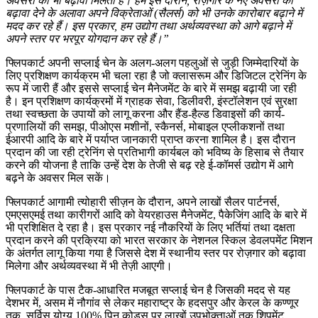
अवसरों को भी बढ़ावा मिलता है। हम इस दौरान
,
रोज़गार के नए अवसरों को
बढ़ावा देने के अलावा अपने विक्रेताओं (सैलर्स) को भी उनके कारोबार बढ़ाने में
मदद कर रहे हैं। इस प्रकार
,
हम उद्योग तथा अर्थव्‍यवस्‍था को आगे बढ़ाने में
अपने स्‍तर पर भरपूर योगदान कर रहे हैं।
”
फ्लिपकार्ट अपनी सप्‍लाई चेन के अलग-अलग पहलुओं से जुड़ी जिम्‍मेदारियों के
लिए प्रशिक्षण कार्यक्रम भी चला रहा है जो क्‍लासरूम और डिजिटल ट्रेनिंग के
रूप में जारी हैं और इससे सप्‍लाई चेन मैनेजमेंट के बारे में समझ बढ़ायी जा रही
है। इन प्रशिक्षण कार्यक्रमों में ग्राहक सेवा, डिलीवरी, इंस्‍टॉलेशन एवं सुरक्षा
तथा स्‍वच्‍छता के उपायों को लागू करना और हैंड-हैल्‍ड डिवाइसों की कार्य-
प्रणालियों की समझ, पीओएस मशीनों, स्‍कैनर्स, मोबाइल एप्‍लीकशनों तथा
ईआरपी आदि के बारे में पर्याप्‍त जानकारी प्राप्‍त करना शामिल है। इस दौरान
प्रदान की जा रही ट्रेनिंग से प्रतिभागी कार्यबल को भविष्‍य के हिसाब से तैयार
करने की योजना है ताकि उन्‍हें देश के तेजी से बढ़ रहे ई-कॉमर्स उद्योग में आगे
बढ़ने के अवसर मिल सकें।
फ्लिपकार्ट आगामी त्‍योहारी सीज़न के दौरान, अपने लाखों सैलर पार्टनर्स,
एमएसएमई तथा कारीगरों आदि को वेयरहाउस मैनेजमेंट, पैकेजिंग आदि के बारे में
भी प्रशिक्षित दे रहा है। इस प्रकार नई नौकरियों के लिए भर्तियां तथा दक्षता
प्रदान करने की प्रक्रिया को भारत सरकार के नेशनल स्किल डेवलपमेंट मिशन
के अंतर्गत लागू किया गया है जिससे देश में स्‍थानीय स्‍तर पर रोज़गार को बढ़ावा
मिलेगा और अर्थव्‍यवस्‍था में भी तेज़ी आएगी।
फ्लिपकार्ट के पास टैक-आधारित मजबूत सप्‍लाई चेन है जिसकी मदद से यह
देशभर में, असम में नौगांव से लेकर महाराष्‍ट्र के हदसपुर और केरल के कण्‍णूर
तक, सर्विस योग्‍य 100% पिन कोड्स पर लाखों उपभोक्‍ताओं तक शिपमेंट