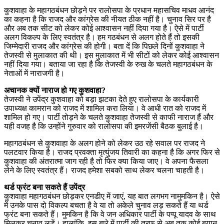
कुशवाहा के महागठबंधन छोड़ने पर रालोसपा के प्रधान महासचिव माधव आनंद
का कहना है कि राजद और कांग्रेस की नीयत ठीक नहीं है। चुनाव सिर पर है
और अब तक सीट को लेकर कोई आश्वासन नहीं दिया गया है। ऐसे में पार्टी
अलग विकल्प के लिए स्वतंत्र है। हम गठबंधन से अलग होते हैं तो इसकी
जिम्मेदारी राजद और कांग्रेस की होगी। बता दें कि पिछले दिनों कुशवाहा ने
तेजस्वी से मुलाकात की थी। इस मुलाकात में भी सीटों को लेकर कोई आश्वासन
नहीं दिया गया। बताया जा रहा है कि तेजस्वी के रुख के चलते महागठबंधन के
नेताओं में नाराजगी है।
अचानक क्यों नाराज हो गए कुशवाहा?
तेजस्वी ने उपेंद्र कुशवाहा को बड़ा झटका देते हुए रालोसपा के कार्यकारी
उपाध्यक्ष कामरान को राजद में शामिल करा लिया। वे आधी रात को राजद में
शामिल हो गए। पार्टी तोड़ने के चलते कुशवाहा तेजस्वी से काफी नाराज हैं और
यही वजह है कि उन्होंने गुरुवार को रालोसपा की इमरजेंसी बैठक बुलाई है।
महागठबंधन से कुशवाहा के अलग होने को लेकर उठ रहे सवाल पर राजद ने
पलटवार किया है। राजद प्रवक्ता मृत्युंजय तिवारी का कहना है कि अगर फिर से
कुशवाहा की अंतरात्मा जाग रही है तो फिर क्या किया जाए। वे अपना फैसला
लेने के लिए स्वतंत्र हैं। राजद हमेशा सबको साथ लेकर चलना चाहती है।
थर्ड फ्रंट बना सकते हैं उपेंद्र
कुशवाहा महागठबंधन छोड़कर एनडीए में जाएं, यह बात लगभग नामुमकिन है। ऐसे
में उनके पास दो विकल्प बचता है वे या तो अकेले चुनाव लड़ सकते हैं या थर्ड
फ्रंट बना सकते हैं। मुमकिन है कि वे जन अधिकार पार्टी के पप्पू यादव के साथ
मिलकर चुनाव लड़ें। हालांकि, इस बारे में पार्टी की तरफ से अब तक कोई बयान