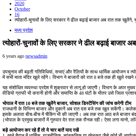
2020
October
16
त्योहारों-चुनावों के लिए सरकार ने ढील बढ़ाई बाजार अब रात तक खुलेंगे, चुनाव
मध्य प्रदेश
त्योहारों-चुनावों के लिए सरकार ने ढील बढ़ाई बाजार अब रा
6 years ago
newsadmin
उपचुनाव की बढ़ती गतिविधियां, सभाएं और रैलियों के साथ धार्मिक आयोजन व त्यो
में सभी माता मंदिर खुले रहेंगे। विभाग ने बाजारों को रात 8 बजे तक ही खुले रखने
यह संशोधित व्यवस्था प्रदेश में शुक्रवार से लागू हो जाएगी। विभाग के अपर मु
वीडियो ग्राफी भी करानी होगी और समाप्ति के 48 घंटों के भीतर उसे जिला प्रश
भोपाल में रात 10 बजे तक खुलेंगे बाजार, सोशल डिस्टेंसिंग की जांच करेगी टीम
राजधानी के विभिन्न बाजार और दुकानें अब रात दस बजे तक खुल सकेंगी। कलेक्ट
इसके अलावा बीच-बीच में चैकिंग भी की जाएगी। अब तक रात आठ बजे बाजार बंद
{भोपाल के प्रमुख बाजारों में गुरुवार देर रात तक रौनक रही। ऐसा लगा मानो, 
बड़े आयोजन कर रहे हैं तो ये चार बातें याद रखें
1. खुले मैदान में धार्मिक, राजनीतिक, सांस्कृतिक या खेलकूद जैसे कोई भी आयोज