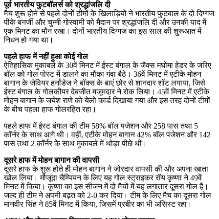
पूर्व भारतीय फुटबॉलर्स को श्रद्धांजलि दी
मैच शुरू होने से पहले दोनों टीमों के खिलाड़ियों ने भारतीय फुटबाल के दो दिग्गज
पीके बनर्जी और चुन्नी गोस्वामी को मैदान पर श्रद्धांजलि दी और उनकी याद में
एक मिनट का मौन रखा। दोनों भारतीय दिग्गज का इस साल की शुरूआत में
निधन हो गया था।
पहले हाफ में नहीं हुआ कोई गोल
ऐतिहासिक मुकाबले के 30वें मिनट में ईस्ट बंगाल के जैक्स मघोमा हेडर के जरिए
बॉल को गोल पोस्ट में डालने का मौका गंवा बैठे। 36वें मिनट में एटीके मोहन
बागान के जेवियर हर्नांडेज ने बॉक्स के बाएं छोर से शानदार शॉट लगाया, जिसे
ईस्ट बंगाल के गोलकीपर देबजीत मजूमदार ने रोक लिया। 45वें मिनट में एटीके
मोहन बागान के जयेश राणे को येलो कार्ड दिखाया गया और इस तरह दोनों टीमों
के बीच पहला हाफ गोलरहित रहा।
पहले हाफ में ईस्ट बंगाल की टीम 58% बॉल पजेशन और 258 पास तथा 5
कॉर्नर के साथ आगे थी। वहीं, एटीके मोहन बागान 42% बॉल पजेशन और 142
पास तथा 2 कॉर्नर के साथ मुकाबले में थोड़ा पीछे थी।
दूसरे हाफ में मोहन बागान की वापसी
दूसरे हाफ के शुरू होते ही मोहन बागान ने जोरदार वापसी की और अपना खाता
खोल लिया। मौजूदा चैम्पियन के लिए यह गोल स्ट्राइकर रॉय कृष्णा ने 49वें
मिनट में किया। कृष्णा का इस सीजन में दो मैचों में यह लगातार दूसरा गोल है।
जल्द ही टीम ने अपनी बढ़त को 2-0 कर दिया। टीम के लिए मैच का दूसरा गोल
मानवीर सिंह ने 85वें मिनट में किया, जिसमें प्रबीर का भी असिस्ट रहा।