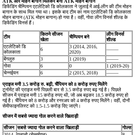
ATK और मोहन बागान मिलकर बना ATK मोहन बागान
डिफेंडिंग चैम्पियन एटलेटिको डि कोलकाता ने जुलाई में आई-लीग की टीम मोहन
बागान के साथ मिल गया था। इसके बाद टीम का नाम एटलेटिको डि कोलकाता
मोहन बागान (ATK मोहन बागान) हो गया है। वहीं, गोवा लीग विनर्स शील्ड के
डिफेंडिंग विनर्स हैं।
कितने सीजन
लीग विनर्स
टीम
चैम्पियन बने
खेला
शील्ड
एटलेटिको डि
3 (2014, 2016,
6
——–
कोलकाता
2020)
बेंगलुरु
3
1 (2019)
——–
गोवा
6
0
1 (2019-20)
चेन्नईयन
6
2 (2015, 2018)
——–
प्राइज मनी 3.5 करोड़ रु. बढ़ी, चैंपियन को 8 करोड़ रुपए मिलेंगे
टूर्नामेंट की प्राइज मनी पिछली बार से 3.5 करोड़ रुपए बढ़ गई है। पिछले
सीजन में प्राइज मनी 15 करोड़ रुपए थी, जो अब बढ़कर 18.5 करोड़ रुपए हो
गई है। चैंपियन को 8 करोड़ और रनरअप को 4 करोड़ रुपए मिलेंगे। वहीं, दोनों
सेमीफाइनलिस्ट को 1.5-1.5 करोड़ दिए जाएंगे।
सीजन में सबसे ज्यादा गोल करने वाले खिलाड़ी
सीजन
सबसे ज्यादा गोल करने वाला खिलाड़ी
गोल्स
2014
एलानो (चेन्नईयन)
8