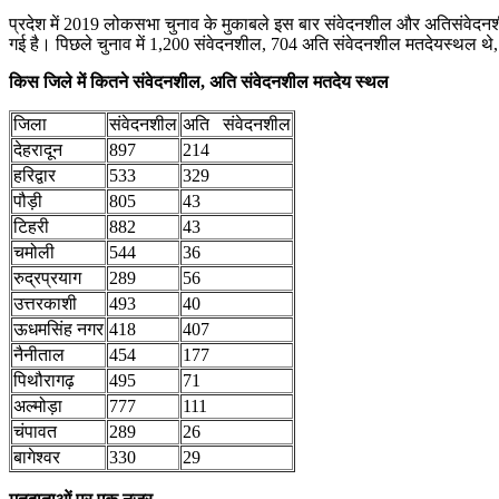
प्रदेश में 2019 लोकसभा चुनाव के मुकाबले इस बार संवेदनशील और अतिसंवेदनशील 
गई है। पिछले चुनाव में 1,200 संवेदनशील, 704 अति संवेदनशील मतदेयस्थल 
किस जिले में कितने संवेदनशील, अति संवेदनशील मतदेय स्थल
जिला
संवेदनशील
अति संवेदनशील
देहरादून
897
214
हरिद्वार
533
329
पौड़ी
805
43
टिहरी
882
43
चमोली
544
36
रुद्रप्रयाग
289
56
उत्तरकाशी
493
40
ऊधमसिंह नगर
418
407
नैनीताल
454
177
पिथौरागढ़
495
71
अल्मोड़ा
777
111
चंपावत
289
26
बागेश्वर
330
29