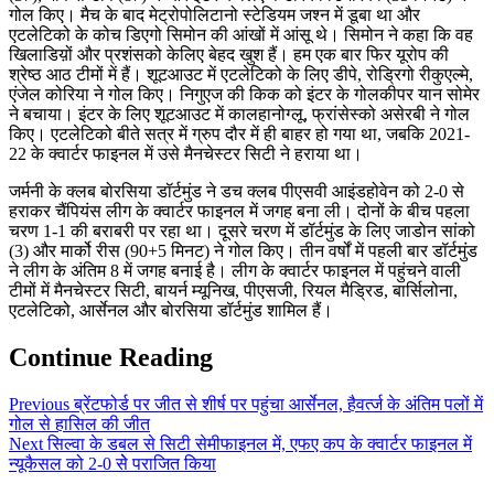
गोल किए। मैच के बाद मेट्रोपोलिटानो स्टेडियम जश्न में डूबा था और
एटलेटिको के कोच डिएगो सिमोन की आंखों में आंसू थे। सिमोन ने कहा कि वह
खिलाडिय़ों और प्रशंसको केलिए बेहद खुश हैं। हम एक बार फिर यूरोप की
श्रेष्ठ आठ टीमों में हैं। शूटआउट में एटलेटिको के लिए डीपे, रोड्रिगो रीकुएल्मे,
एंजेल कोरिया ने गोल किए। निगुएज की किक को इंटर के गोलकीपर यान सोमेर
ने बचाया। इंटर के लिए शूटआउट में कालहानोग्लू, फ्रांसेस्को असेरबी ने गोल
किए। एटलेटिको बीते सत्र में ग्रुप दौर में ही बाहर हो गया था, जबकि 2021-
22 के क्वार्टर फाइनल में उसे मैनचेस्टर सिटी ने हराया था।
जर्मनी के क्लब बोरसिया डॉर्टमुंड ने डच क्लब पीएसवी आइंडहोवेन को 2-0 से
हराकर चैंपियंस लीग के क्वार्टर फाइनल में जगह बना ली। दोनों के बीच पहला
चरण 1-1 की बराबरी पर रहा था। दूसरे चरण में डॉर्टमुंड के लिए जाडोन सांको
(3) और मार्को रीस (90+5 मिनट) ने गोल किए। तीन वर्षों में पहली बार डॉर्टमुंड
ने लीग के अंतिम 8 में जगह बनाई है। लीग के क्वार्टर फाइनल में पहुंचने वाली
टीमों में मैनचेस्टर सिटी, बायर्न म्यूनिख, पीएसजी, रियल मैड्रिड, बार्सिलोना,
एटलेटिको, आर्सेनल और बोरसिया डॉर्टमुंड शामिल हैं।
Continue Reading
Previous
ब्रेंटफोर्ड पर जीत से शीर्ष पर पहुंचा आर्सेनल, हैवर्त्ज के अंतिम पलों में
गोल से हासिल की जीत
Next
सिल्वा के डबल से सिटी सेमीफाइनल में, एफए कप के क्वार्टर फाइनल में
न्यूकैसल को 2-0 सेे पराजित किया