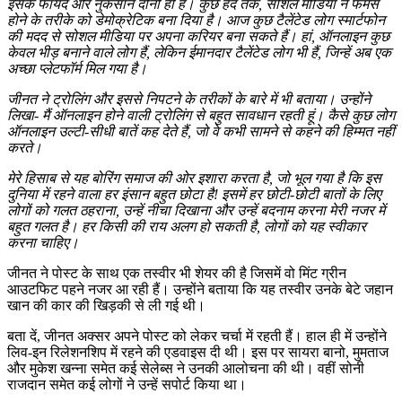
इसके फायदे और नुकसान दोनों ही हैं। कुछ हद तक, सोशल मीडिया ने फेमस
होने के तरीके को डेमोक्रेटिक बना दिया है। आज कुछ टैलेंटेड लोग स्मार्टफोन
की मदद से सोशल मीडिया पर अपना करियर बना सकते हैं। हां, ऑनलाइन कुछ
केवल भीड़ बनाने वाले लोग हैं, लेकिन ईमानदार टैलेंटेड लोग भी हैं, जिन्हें अब एक
अच्छा प्लेटफॉर्म मिल गया है।
जीनत ने ट्रोलिंग और इससे निपटने के तरीकों के बारे में भी बताया। उन्होंने
लिखा- मैं ऑनलाइन होने वाली ट्रोलिंग से बहुत सावधान रहती हूं। कैसे कुछ लोग
ऑनलाइन उल्टी-सीधी बातें कह देते हैं, जो वे कभी सामने से कहने की हिम्मत नहीं
करते।
मेरे हिसाब से यह बोरिंग समाज की ओर इशारा करता है, जो भूल गया है कि इस
दुनिया में रहने वाला हर इंसान बहुत छोटा है! इसमें हर छोटी-छोटी बातों के लिए
लोगों को गलत ठहराना, उन्हें नीचा दिखाना और उन्हें बदनाम करना मेरी नजर में
बहुत गलत है। हर किसी की राय अलग हो सकती है, लोगों को यह स्वीकार
करना चाहिए।
जीनत ने पोस्ट के साथ एक तस्वीर भी शेयर की है जिसमें वो मिंट ग्रीन
आउटफिट पहने नजर आ रही हैं। उन्होंने बताया कि यह तस्वीर उनके बेटे जहान
खान की कार की खिड़की से ली गई थी।
बता दें, जीनत अक्सर अपने पोस्ट को लेकर चर्चा में रहती हैं। हाल ही में उन्होंने
लिव-इन रिलेशनशिप में रहने की एडवाइस दी थी। इस पर सायरा बानो, मुमताज
और मुकेश खन्ना समेत कई सेलेब्स ने उनकी आलोचना की थी। वहीं सोनी
राजदान समेत कई लोगों ने उन्हें सपोर्ट किया था।