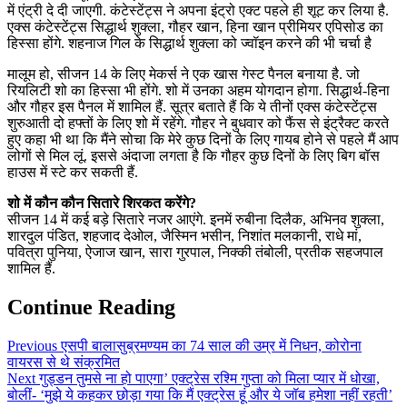
में एंट्री दे दी जाएगी. कंटेस्टेंट्स ने अपना इंट्रो एक्ट पहले ही शूट कर लिया है.
एक्स कंटेस्टेंट्स सिद्धार्थ शुक्ला, गौहर खान, हिना खान प्रीमियर एपिसोड का
हिस्सा होंगे. शहनाज गिल के सिद्धार्थ शुक्ला को ज्वॉइन करने की भी चर्चा है
मालूम हो, सीजन 14 के लिए मेकर्स ने एक खास गेस्ट पैनल बनाया है. जो
रियलिटी शो का हिस्सा भी होंगे. शो में उनका अहम योगदान होगा. सिद्धार्थ-हिना
और गौहर इस पैनल में शामिल हैं. सूत्र बताते हैं कि ये तीनों एक्स कंटेस्टेंट्स
शुरुआती दो हफ्तों के लिए शो में रहेंगे. गौहर ने बुधवार को फैंस से इंट्रैक्ट करते
हुए कहा भी था कि मैंने सोचा कि मेरे कुछ दिनों के लिए गायब होने से पहले मैं आप
लोगों से मिल लूं. इससे अंदाजा लगता है कि गौहर कुछ दिनों के लिए बिग बॉस
हाउस में स्टे कर सकती हैं.
शो में कौन कौन सितारे शिरकत करेंगे?
सीजन 14 में कई बड़े सितारे नजर आएंगे. इनमें रुबीना दिलैक, अभिनव शुक्ला,
शारदुल पंडित, शहजाद देओल, जैस्मिन भसीन, निशांत मलकानी, राधे मां,
पवित्रा पुनिया, ऐजाज खान, सारा गुरपाल, निक्की तंबोली, प्रतीक सहजपाल
शामिल हैं.
Continue Reading
Previous
एसपी बालासुब्रमण्यम का 74 साल की उम्र में निधन, कोरोना
वायरस से थे संक्रमित
Next
गुड्डन तुमसे ना हो पाएगा’ एक्ट्रेस रश्मि गुप्ता को मिला प्यार में धोखा,
बोलीं- ‘मुझे ये कहकर छोड़ा गया कि मैं एक्ट्रेस हूं और ये जॉब हमेशा नहीं रहती’