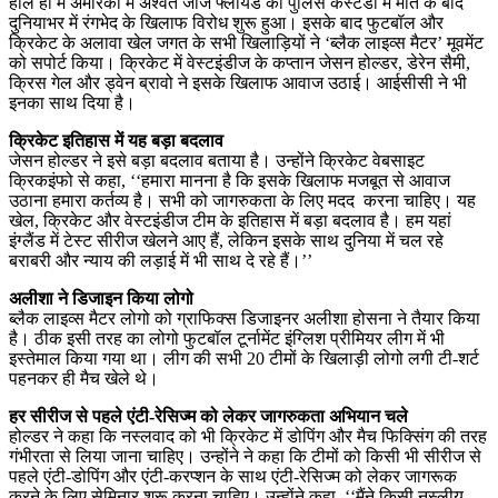
हाल ही में अमेरिका में अश्वेत जॉर्ज फ्लॉयड की पुलिस कस्टडी में मौत के बाद
दुनियाभर में रंगभेद के खिलाफ विरोध शुरू हुआ। इसके बाद फुटबॉल और
क्रिकेट के अलावा खेल जगत के सभी खिलाड़ियों ने ‘ब्लैक लाइव्स मैटर’ मूवमेंट
को सपोर्ट किया। क्रिकेट में वेस्टइंडीज के कप्तान जेसन होल्डर, डेरेन सैमी,
क्रिस गेल और ड्वेन ब्रावो ने इसके खिलाफ आवाज उठाई। आईसीसी ने भी
इनका साथ दिया है।
क्रिकेट इतिहास में यह बड़ा बदलाव
जेसन होल्डर ने इसे बड़ा बदलाव बताया है। उन्होंने क्रिकेट वेबसाइट
क्रिकइंफो से कहा, ‘‘हमारा मानना है कि इसके खिलाफ मजबूत से आवाज
उठाना हमारा कर्तव्य है। सभी को जागरुकता के लिए मदद करना चाहिए। यह
खेल, क्रिकेट और वेस्टइंडीज टीम के इतिहास में बड़ा बदलाव है। हम यहां
इंग्लैंड में टेस्ट सीरीज खेलने आए हैं, लेकिन इसके साथ दुनिया में चल रहे
बराबरी और न्याय की लड़ाई में भी साथ दे रहे हैं।’’
अलीशा ने डिजाइन किया लोगो
ब्लैक लाइव्स मैटर लोगो को ग्राफिक्स डिजाइनर अलीशा होसना ने तैयार किया
है। ठीक इसी तरह का लोगो फुटबॉल टूर्नामेंट इंग्लिश प्रीमियर लीग में भी
इस्तेमाल किया गया था। लीग की सभी 20 टीमों के खिलाड़ी लोगो लगी टी-शर्ट
पहनकर ही मैच खेले थे।
हर सीरीज से पहले एंटी-रेसिज्म को लेकर जागरुकता अभियान चले
होल्डर ने कहा कि नस्लवाद को भी क्रिकेट में डोपिंग और मैच फिक्सिंग की तरह
गंभीरता से लिया जाना चाहिए। उन्होंने ने कहा कि टीमों को किसी भी सीरीज से
पहले एंटी-डोपिंग और एंटी-करप्शन के साथ एंटी-रेसिज्म को लेकर जागरूक
करने के लिए सेमिनार शुरू करना चाहिए। उन्होंने कहा, ‘‘मैंने किसी नस्लीय