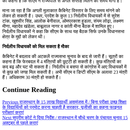
का कहना है कि सीएम ने राज्यपाल से अगले सप्ताह मिलने का समय मांगा है।
माना जा रहा है कि अगली मुलाकात कैबिनेट विस्तार के लिए समय मांगने काे
लेकर हाे सकती है। उधर, प्रदेश के कुल 13 निर्दलीय विधायकाें में से सुरेश
टांक, खुशवीर सिंह, आलोक बेनीवाल, ओमप्रकाश हुडला, संयम लोढ़ा, लक्ष्मण
मीणा, महादेव खंडेला, बाबूलाल नागर व कांती मीना बैठक में शामिल हुए।
निर्दलीय विधायकों ने कहा कि सीएम के साथ यह बैठक सिर्फ उनके विधानसभा
क्षेत्र के मुद्दों को लेकर थी।
निर्दलीय विधायकाें काे मिल सकता है माैका
कैबिनेट में बदलाव की अटकलें राज्यसभा चुनाव के बाद से जारी हैं। सूत्रों का
कहना है कि फेरबदल में 4 मंत्रियों की छुट्टी हो सकती है। कुछ मंत्रियाें का
कद बढ़ और घट भी सकता है। निर्दलीय व बसपा से कांग्रेस में आए विधायकों में
से कुछ को जगह मिल सकती है। अभी सीएम व डिप्टी सीएम के अलावा 23 मंत्री
हैं। अधिकतम 30 मंत्री हो सकते हैं।
Continue Reading
Previous
राजस्थान के 15 लाख विद्यार्थी असमंजस में / बिना परीक्षा उच्छ शिक्षा
के विद्यार्थियों को प्रमाेट करना चाहती है सरकार, यूजीसी का कहना फाइनल
परीक्षाएं कराएं
Next
सुप्रीम कोर्ट ने दिया निर्देश / राजस्थान में चाैथे चरण के पंचायत चुनाव 15
अक्टूबर से पहले कराएं