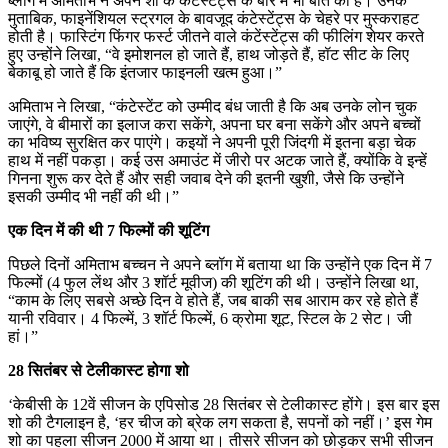
ब्लॉग में अमिताभ ने अपने शो के कंटेंस्टेंट्स के बारे में भी बात की है। उनके
मुताबिक, फाइनेंशियल स्ट्रगल के बावजूद कंटेस्टेंट्स के चेहरे पर मुस्कराहट
होती है। फास्टिंग फिंगर फर्स्ट जीतने वाले कंटेंस्टेंट्स की फीलिंग शेयर करते
हुए उन्होंने लिखा, “वे इमोशनल हो जाते हैं, हाथ जोड़ते हैं, हॉट सीट के लिए
बेकाबू हो जाते हैं कि इंतजार फाइनली खत्म हुआ।”
अमिताभ ने लिखा, “कंटेस्टेंट को उम्मीद बंध जाती है कि अब उनके लोन चुक
जाएंगे, वे बीमारों का इलाज करा सकेंगे, अपना घर बना सकेंगे और अपने बच्चों
का भविष्य सुरक्षित कर पाएंगे। कइयों ने अपनी पूरी जिंदगी में इतना बड़ा चेक
हाथ में नहीं पकड़ा। कई उस अमाउंट में जीरो पर अटक जाते हैं, क्योंकि वे इन्हें
गिनना शुरू कर देते हैं और सही जवाब देने की इतनी खुशी, जैसे कि उन्होंने
इसकी उम्मीद भी नहीं की थी।”
एक दिन में की थी 7 फिल्मों की शूटिंग
पिछले दिनों अमिताभ बच्चन ने अपने ब्लॉग में बताया था कि उन्होंने एक दिन में 7
फिल्मों (4 फुल लेंथ और 3 शॉर्ट मूवीज) की शूटिंग की थी। उन्होंने लिखा था,
“काम के लिए सबसे अच्छे दिन वे होते हैं, जब बाकी सब आराम कर रहे होते हैं
यानी रविवार। 4 फिल्में, 3 शॉर्ट फिल्में, 6 क्रोमा शूट, स्टिल के 2 सेट। जी
हां।”
28 सितंबर से टेलीकास्ट होगा शो
‘केबीसी के 12वें सीजन के एपिसोड 28 सितंबर से टेलीकास्ट होंगे। इस बार इस
शो की टैगलाइन है, ‘हर चीज को ब्रेक लग सकता है, सपनों को नहीं।’ इस गेम
शो का पहला सीजन 2000 में आया था। तीसरे सीजन को छोड़कर सभी सीजन