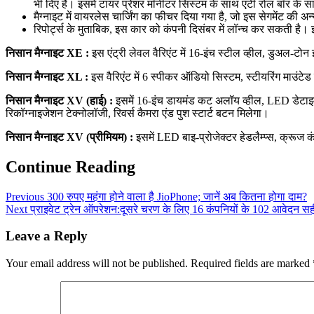
भी दिए हैं। इसमें टायर प्रेशर मॉनीटर सिस्टम के साथ एंटी रोल बॉर के 
मैग्नाइट में वायरलेस चार्जिंग का फीचर दिया गया है, जो इस सेगमेंट की अन
रिपोर्ट्स के मुताबिक, इस कार को कंपनी दिसंबर में लॉन्च कर सकती 
निसान मैग्नाइट XE :
इस एंट्री लेवल वैरिएंट में 16-इंच स्टील व्हील, डुअल-टोन
निसान मैग्नाइट XL :
इस वैरिएंट में 6 स्पीकर ऑडियो सिस्टम, स्टीयरिंग माउंटेड
निसान मैग्नाइट XV (हाई) :
इसमें 16-इंच डायमंड कट अलॉय व्हील, LED डेटाइम लै
रिकॉग्नाइजेशन टेक्नोलॉजी, रिवर्स कैमरा एंड पुश स्टार्ट बटन मिलेगा।
निसान मैग्नाइट XV (प्रीमियम) :
इसमें LED बाइ-प्रोजेक्टर हेडलैम्प्स, क्रूज क
Continue Reading
Previous
300 रुपए महंगा होने वाला है JioPhone; जानें अब कितना होगा दाम?
Next
प्राइवेट ट्रेन ऑपरेशन:दूसरे चरण के लिए 16 कंपनियों के 102 आवेदन सही 
Leave a Reply
Your email address will not be published.
Required fields are marked