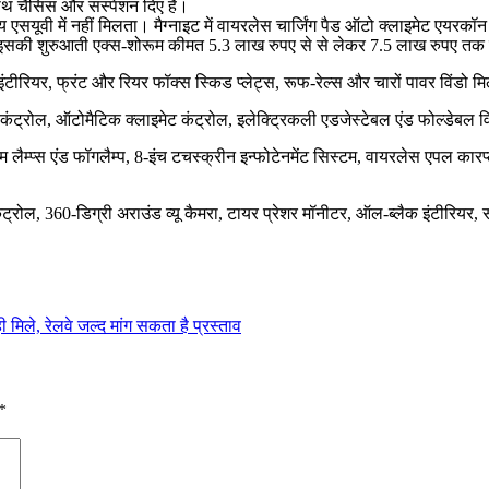
साथ चैसिस और सस्पेंशन दिए हैं।
्य एसयूवी में नहीं मिलता। मैग्नाइट में वायरलेस चार्जिंग पैड ऑटो क्लाइमेट एयरकॉ
है। इसकी शुरुआती एक्स-शोरूम कीमत 5.3 लाख रुपए से से लेकर 7.5 लाख रुपए तक
 इंटीरियर, फ्रंट और रियर फॉक्स स्किड प्लेट्स, रूफ-रेल्स और चारों पावर विंडो मि
 कंट्रोल, ऑटोमैटिक क्लाइमेट कंट्रोल, इलेक्ट्रिकली एडजेस्टेबल एंड फोल्डेबल विंग
म्प्स एंड फॉगलैम्प, 8-इंच टचस्क्रीन इन्फोटेनमेंट सिस्टम, वायरलेस एपल कारप्ले
ंट्रोल, 360-डिग्री अराउंड व्यू कैमरा, टायर प्रेशर मॉनीटर, ऑल-ब्लैक इंटीरियर, 
मिले, रेलवे जल्द मांग सकता है प्रस्ताव
*