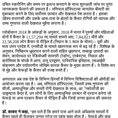
उचित स्क्रीनिंग और समय पर इलाज करवाने के साथ शुरुआती जांच पर तुरंत
जागरूकता फैलाने की ज़रूरत है। मणिपाल हॉस्पिटल्स जानलेवा बीमारी का
मुकाबला करने के लिए सर्वोत्तम उपचार और देखभाल पेश करता है। इसका
उद्देश्य वाराणसी और उसके आस-पास के क्षेत्रों के कैंसर रोगियों को व्यापक और
उच्च गुणवत्ता वाली देखभाल मुहैया कराना है।
ग्लोबोकान 2018 के आंकड़ों के अनुसार, 2018 में भारत में पुरुषों और महिलाओं
दोनों में कैंसर के 11,57,294 नए मामले सामने आए, 7,84,821 मौतें और
22,58,208 लोग कैंसर से पीड़ित हैं (निदान के 5 साल के भीतर)। पूर्वी और
मध्य उत्तर प्रदेश में, एनसीडी के मामले खतरनाक रूप से बढ़ रहे हैं। विशेषज्ञ के
अनुसार, निष्क्रिय धूम्रपान करने वालों सहित धूम्रपान, तम्बाकू उत्पादों का
सेवन, कार्यस्थल पर रेडियोधर्मी सामग्री (रेडॉन), एस्बेस्टस, निकल और
क्रोमियम के संपर्क में आना, वायु प्रदूषण, पारिवारिक इतिहास, एचआईवी
संक्रमण और पर्यावरणीय जोखिम कारक कैंसर के मुख्य कारण हैं। ये विशेष रूप
से मुंह और फेफड़ों के कैंसर की वजह बनते हैं।
अस्पताल अब तक देश के विभिन्न हिस्सों में विभिन्न विशिष्टताओं की ओपीडी का
आयोजन करता रहा है। अब, मणिपाल हॉस्पिटल्स, जिसमें उच्च गुणवत्ता की
चीजों, अत्याधुनिक और सस्ती रोगी देखभाल के साथ, आॅन्कोलॉजी का
उत्कृष्टता केंद्र है, उन लोगों के लिए अत्याधुनिक उपचार भी प्रदान करेगा जो
फेफड़े या अन्य प्रकार कैंसर से पीड़ित हैं और जिन्हें उन्नत इलाज की ज़रूरत
है।
डॉ. काबरा ने कहा,
“हम पाते हैं कि हमारे पास आने वाले अधिकांश मामलों में
कैंसर पहले ही फैलकर उन्नत स्टेज पर पहुंच चुका होता है। फेफड़े और कुछ