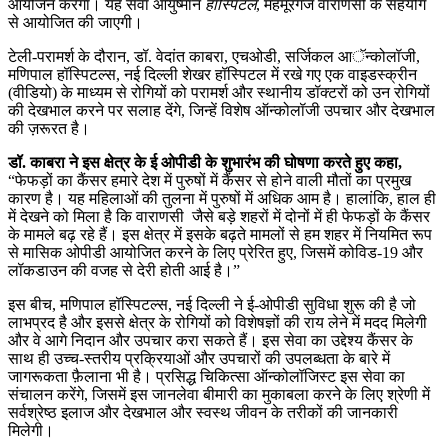
आयोजन करेगा। यह सेवा आयुष्मान
हॉस्पिटल
, महमूरगंज वाराणसी के सहयोग
से आयोजित की जाएगी।
टेली-परामर्श के दौरान, डॉ. वेदांत काबरा, एचओडी, सर्जिकल आॅन्कोलॉजी,
मणिपाल हॉस्पिटल्स, नई दिल्ली शेखर हॉस्पिटल में रखे गए एक वाइडस्क्रीन
(वीडियो) के माध्यम से रोगियों को परामर्श और स्थानीय डॉक्टरों को उन रोगियों
की देखभाल करने पर सलाह देंगे, जिन्हें विशेष ऑन्कोलॉजी उपचार और देखभाल
की ज़रूरत है।
डॉ. काबरा ने इस क्षेत्र के ई ओपीडी के शुभारंभ की घोषणा करते हुए कहा,
“फेफड़ों का कैंसर हमारे देश में पुरुषों में कैंसर से होने वाली मौतों का प्रमुख
कारण है। यह महिलाओं की तुलना में पुरुषों में अधिक आम है। हालांकि, हाल ही
में देखने को मिला है कि वाराणसी जैसे बड़े शहरों में दोनों में ही फेफड़ों के कैंसर
के मामले बढ़ रहे हैं। इस क्षेत्र में इसके बढ़ते मामलों से हम शहर में नियमित रूप
से मासिक ओपीडी आयोजित करने के लिए प्रेरित हुए, जिसमें कोविड​-19 और
लॉकडाउन की वजह से देरी होती आई है।”
इस बीच, मणिपाल हॉस्पिटल्स, नई दिल्ली ने ई-ओपीडी सुविधा शुरू की है जो
लाभप्रद है और इससे क्षेत्र के रोगियों को विशेषज्ञों की राय लेने में मदद मिलेगी
और वे आगे निदान और उपचार करा सकते हैं। इस सेवा का उद्देश्य कैंसर के
साथ ही उच्च-स्तरीय प्रक्रियाओं और उपचारों की उपलब्धता के बारे में
जागरूकता फ़ैलाना भी है। प्रसिद्ध चिकित्सा ऑन्कोलॉजिस्ट इस सेवा का
संचालन करेंगे, जिसमें इस जानलेवा बीमारी का मुकाबला करने के लिए श्रेणी में
सर्वश्रेष्ठ इलाज और देखभाल और स्वस्थ जीवन के तरीकों की जानकारी
मिलेगी।