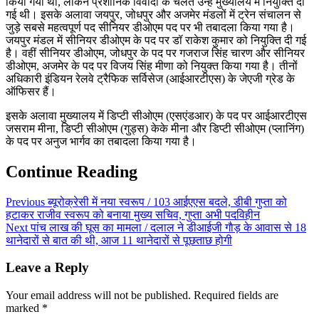
किया गया था, लेकिन प्रशानिक विवादों के चलते उन्हें मुख्यालय में नियुक्ति दी
गई थी। इसके अलावा जयपुर, जोधपुर और अजमेर मंडलों में ट्रेन संचालन से
जुड़े सबसे महत्वपूर्ण पद सीनियर डीओएम पद पर भी तबादला किया गया है।
जयपुर मंडल में सीनियर डीओएम के पद पर डॉ राकेश कुमार को नियुक्ति दी गई
है। वहीं सीनियर डीओएम, जोधपुर के पद पर गजराज सिंह चारण और सीनियर
डीओएम, अजमेर के पद पर विजय सिंह मीणा को नियुक्त किया गया है। तीनों
अधिकारी इंडियन रेलवे ट्रैफिक सर्विसेज (आईआरटीएस) के जेएजी ग्रेड के
ऑफिसर हैं।
इसके अलावा मुख्यालय में डिप्टी सीओएम (एसएंडआर) के पद पर आईआरटीएस
जसराम मीना, डिप्टी सीओएम (गुड्स) केके मीना और डिप्टी सीओएम (प्लानिंग)
के पद पर अनुज भार्गव का तबादला किया गया है।
Continue Reading
Previous
ब्यूरोक्रेसी में नया स्वरूप / 103 आईएएस बदले, डीबी गुप्ता को
हटाकर राजीव स्वरूप को बनाया मुख्य सचिव, गुप्ता अभी पदविहीन
Next
पांच लाख की घूस का मामला / दलाल ने डीआईजी गाैड़ के आवास से 18
थानेदारों से बात की थी, आज 11 थानेदारों से पूछताछ होगी
Leave a Reply
Your email address will not be published.
Required fields are
marked
*