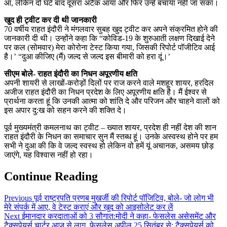
आ, लेकिन दो घंटे बाद दूसरा अटैक आया और फिर उन्हें बचाया नहीं जा सका।
खुद ही ट्वीट कर दी थी जानकारी
70 वर्षीय राहत इंदौरी ने मंगलवार सुबह खुद ट्वीट कर अपने संक्रमित होने की
जानकारी दी थी। उन्होंने कहा कि “कोविड-19 के शुरुआती लक्षण दिखाई देने
पर कल (सोमवार) मेरा कोरोना टेस्ट किया गया, जिसकी रिपोर्ट पॉजीटिव आई
है।’ “दुआ कीजिए (मैं) जल्द से जल्द इस बीमारी को हरा दूं।’
सीएम बोले- राहत इंदौरी का निधन अपूरणीय क्षति
अपनी शायरी से लाखों-करोड़ों दिलों पर राज करने वाले मशहूर शायर, हरदिल
अजीज राहत इंदौरी का निधन प्रदेश के लिए अपूरणीय क्षति है। मैं ईश्वर से
प्रार्थना करता हूं कि उनकी आत्मा को शांति दे और परिजन और चाहने वालों को
इस अपार दु:ख को सहन करने की शक्ति दे।
पूर्व मुख्यमंत्री कमलनाथ का ट्वीट – ख्यात शायर, प्रदेश ही नहीं देश की शान
राहत इंदौरी के निधन का समाचार सुन मैं स्तब्ध हूं। उनके अस्वस्थ होने पर हम
सभी ने दुआ की कि वे जल्द स्वस्थ हो लेकिन वो हमें यूं अचानक, असमय छोड़
जाएंगे, यह विश्वास नहीं हो रहा।
Continue Reading
Previous
पूर्व राष्ट्रपति प्रणब मुखर्जी की रिपोर्ट पॉजिटिव, बोले- जो लोग भी
मेरे संपर्क में आए, वे टेस्ट कराएं और खुद को आइसोलेट कर लें
Next
ईमानदार करदाताओं को 3 सौगात:मोदी ने कहा- फेसलेस असेसमेंट और
टैक्सपेयर्स चार्टर आज से लागू, फेसलेस अपील 25 सितंबर से; टैक्सपेयर्स को