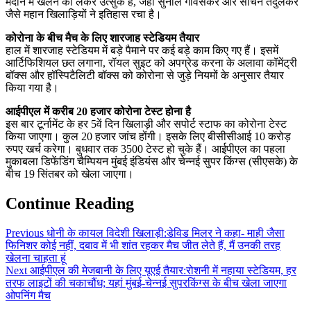
मैदान में खेलने को लेकर उत्सुक हैं, जहां सुनील गावसकर और सचिन तेंदुलकर
जैसे महान खिलाड़ियों ने इतिहास रचा है।
कोरोना के बीच मैच के लिए शारजाह स्टेडियम तैयार
हाल में शारजाह स्टेडियम में बड़े पैमाने पर कई बड़े काम किए गए हैं। इसमें
आर्टिफिशियल छत लगाना, रॉयल सुइट को अपग्रेड करना के अलावा कॉमेंट्री
बॉक्स और हॉस्पिटैलिटी बॉक्स को कोरोना से जुड़े नियमों के अनुसार तैयार
किया गया है।
आईपीएल में करीब 20 हजार कोरोना टेस्ट होना है
इस बार टूर्नामेंट के हर 5वें दिन खिलाड़ी और सपोर्ट स्टाफ का कोरोना टेस्ट
किया जाएगा। कुल 20 हजार जांच होंगी। इसके लिए बीसीसीआई 10 करोड़
रुपए खर्च करेगा। बुधवार तक 3500 टेस्ट हो चुके हैं। आईपीएल का पहला
मुकाबला डिफेंडिंग चैम्पियन मुंबई इंडियंस और चेन्नई सुपर किंग्स (सीएसके) के
बीच 19 सिंतबर को खेला जाएगा।
Continue Reading
Previous
धोनी के कायल विदेशी खिलाड़ी:डेविड मिलर ने कहा- माही जैसा
फिनिशर कोई नहीं, दबाव में भी शांत रहकर मैच जीत लेते हैं, मैं उनकी तरह
खेलना चाहता हूं
Next
आईपीएल की मेजबानी के लिए यूएई तैयार:रोशनी में नहाया स्टेडियम, हर
तरफ लाइटों की चकाचौंध; यहां मुंबई-चेन्नई सुपरकिंग्स के बीच खेला जाएगा
ओपनिंग मैच