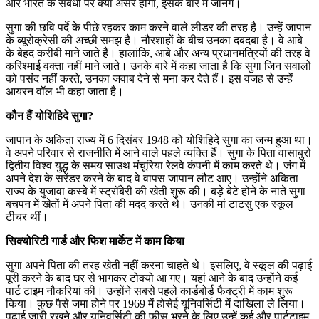
और भारत के संबंधों पर क्या असर होगा, इसके बारे में जानेंगे।
सुगा की छवि पर्दे के पीछे रहकर काम करने वाले लीडर की तरह है। उन्हें जापान
के ब्यूरोक्रेसी की अच्छी समझ है। नौरशाहों के बीच उनका दबदबा है। वे आबे
के बेहद करीबी माने जाते हैं। हालांकि, आबे और अन्य प्रधानमंत्रियों की तरह वे
करिश्माई वक्ता नहीं माने जाते। उनके बारे में कहा जाता है कि सुगा जिन सवालों
को पसंद नहीं करते, उनका जवाब देने से मना कर देते हैं। इस वजह से उन्हें
आयरन वॉल भी कहा जाता है।
कौन हैं योशिहिदे सुगा?
जापान के अकिता राज्य में 6 दिसंबर 1948 को योशिहिदे सुगा का जन्म हुआ था।
वे अपने परिवार से राजनीति में आने वाले पहले व्यक्ति हैं। सुगा के पिता वासाबुरो
द्वितीय विश्व युद्ध के समय साउथ मंचूरिया रेलवे कंपनी में काम करते थे। जंग में
अपने देश के सरेंडर करने के बाद वे वापस जापान लौट आए। उन्होंने अकिता
राज्य के युजावा कस्बे में स्ट्रॉबेरी की खेती शुरू की। बड़े बेटे होने के नाते सुगा
बचपन में खेतों में अपने पिता की मदद करते थे। उनकी मां टाटसु एक स्कूल
टीचर थीं।
सिक्योरिटी गार्ड और फिश मार्केट में काम किया
सुगा अपने पिता की तरह खेती नहीं करना चाहते थे। इसलिए, वे स्कूल की पढ़ाई
पूरी करने के बाद घर से भागकर टोक्यो आ गए। यहां आने के बाद उन्होंने कई
पार्ट टाइम नौकरियां की। उन्होंने सबसे पहले कार्डबोर्ड फैक्ट्री में काम शुरू
किया। कुछ पैसे जमा होने पर 1969 में होसेई यूनिवर्सिटी में दाखिला ले लिया।
पढ़ाई जारी रखने और यूनिवर्सिटी की फीस भरने के लिए उन्हें कई और पार्टटाइम