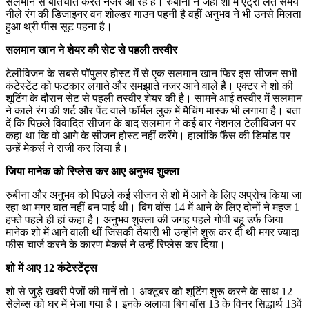
सलमान से बातचीत करते नजर आ रहे हैं। रुबीना ने जहां शो में एंट्री लेते समय
नीले रंग की डिजाइनर वन शोल्डर गाउन पहनी है वहीं अनुभव ने भी उनसे मिलता
हुआ थ्री पीस सूट पहना है।
सलमान खान ने शेयर की सेट से पहली तस्वीर
टेलीविजन के सबसे पॉपुलर होस्ट में से एक सलमान खान फिर इस सीजन सभी
कंटेस्टेंट को फटकार लगाते और समझाते नजर आने वाले हैं। एक्टर ने शो की
शूटिंग के दौरान सेट से पहली तस्वीर शेयर की है। सामने आई तस्वीर में सलमान
ने काले रंग की शर्ट और पेंट वाले फॉर्मल लुक में मैचिंग मास्क भी लगाया है। बता
दें कि पिछले विवादित सीजन के बाद सलमान ने कई बार नेशनल टेलीविजन पर
कहा था कि वो आगे के सीजन होस्ट नहीं करेंगे। हालांकि फैंस की डिमांड पर
उन्हें मेकर्स ने राजी कर लिया है।
जिया मानेक को रिप्लेस कर आए अनुभव शुक्ला
रुबीना और अनुभव को पिछले कई सीजन से शो में आने के लिए अप्रोच किया जा
रहा था मगर बात नहीं बन पाई थी। बिग बॉस 14 में आने के लिए दोनों ने महज 1
हफ्ते पहले ही हां कहा है। अनुभव शुक्ला की जगह पहले गोपी बहू उर्फ जिया
मानेक शो में आने वाली थीं जिसकी तैयारी भी उन्होंने शुरू कर दी थी मगर ज्यादा
फीस चार्ज करने के कारण मेकर्स ने उन्हें रिप्लेस कर दिया।
शो में आए 12 कंटेस्टेंट्स
शो से जुड़े खबरी पेजों की मानें तो 1 अक्टूबर को शूटिंग शुरू करने के साथ 12
सेलेब्स को घर में भेजा गया है। इनके अलावा बिग बॉस 13 के विनर सिद्धार्थ 13वें