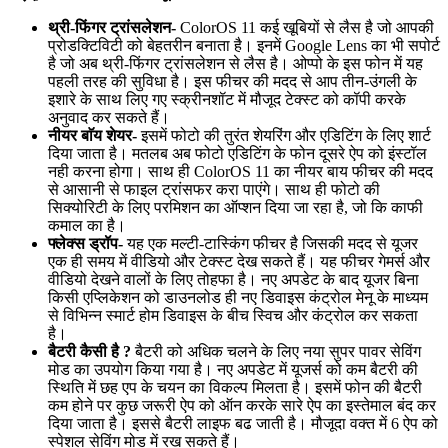
थ्री-फिंगर ट्रांसलेशन-
ColorOS 11 कई खूबियों से लैस है जो आपकी
प्रोडक्टिविटी को बेहतरीन बनाता है। इनमें Google Lens का भी सपोर्ट
है जो अब थ्री-फिंगर ट्रांसलेशन से लैस है। ओप्पो के इस फोन में यह
पहली तरह की सुविधा है। इस फीचर की मदद से आप तीन-उंगली के
इशारे के साथ लिए गए स्क्रीनशॉट में मौजूद टेक्स्ट को कॉपी करके
अनुवाद कर सकते हैं।
नीयर बाॅय शेयर-
इसमें फोटो की तुरंत शेयरिंग और एडिटिंग के लिए शार्ट
दिया जाता है। मतलब अब फोटो एडिटिंग के फोन दूसरे ऐप को इंस्टॉल
नही करना होगा। साथ ही ColorOS 11 का नीयर बाय फीचर की मदद
से आसानी से फाइल ट्रांसफर करा पाएंगे। साथ ही फोटो की
सिक्योरिटी के लिए परमिशन का ऑप्शन दिया जा रहा है, जो कि काफी
कमाल का है।
फ्लेक्स ड्रॉप-
यह एक मल्टी-टास्किंग फीचर है जिसकी मदद से यूजर
एक ही समय में वीडियो और टेक्स्ट देख सकते हैं। यह फीचर गेमर्स और
वीडियो देखने वालों के लिए तोहफा है। नए अपडेट के बाद यूजर बिना
किसी एप्लिकेशन को डाउनलोड ही नए डिवाइस कंट्रोल मेनू के माध्यम
से विभिन्न स्मार्ट होम डिवाइस के बीच स्विच और कंट्रोल कर सकता
है।
बैटरी कैसी है ?
बैटरी को अधिक चलने के लिए नया सुपर पावर सेविंग
मोड का उपयोग किया गया है। नए अपडेट में यूजर्स को कम बैटरी की
स्थिति में छह एप के चयन का विकल्प मिलता है। इसमें फोन की बैटरी
कम होने पर कुछ जरूरी ऐप को ऑन करके सारे ऐप का इस्तेमाल बंद कर
दिया जाता है। इससे बैटरी लाइफ बढ जाती है। मौजूदा वक्त में 6 ऐप को
स्पेशल सेविंग मोड में रख सकते हैं।