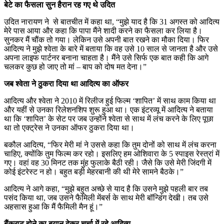
बेटे का फैसला सुन हैरान रह गए थे उदित
उदित नारायण ने से बातचीत में कहा था, “मुझे याद है कि 31 अगस्त को आदित्य
मेरे पास आया और कहा कि पापा मैंने शादी करने का फैसला कर लिया है।
सुनकर मैं चौंक तो गया। लेकिन उसे अपनी बात रखने का मौका दिया। फिर
आदित्य ने मुझे श्वेता के बारे में बताया कि वह उसे 10 साल से जानता है और उसे
अपना लाइफ पार्टनर बनाना चाहता है। मैंने उसे सिर्फ एक बात कही कि आगे
चलकर कुछ हो जाए तो मां – बाप को दोष मत देना।”
जब श्वेता ने ठुकरा दिया था आदित्य का ऑफर
आदित्य और श्वेता ने 2010 में रिलीज हुई फिल्म ‘शापित’ में साथ काम किया था
और यहीं से उनका रिलेशनशिप शुरू हुआ था। एक इंटरव्यू में आदित्य ने बताया
था कि ‘शापित’ के सेट पर जब उन्होंने श्वेता से साथ में लंच करने के लिए पूछा
था तो एक्ट्रेस ने उनका ऑफर ठुकरा दिया था।
बकौल आदित्य, “फिर मेरी मां ने उससे कहा कि तुम दोनों को साथ में लंच करना
चाहिए, क्योंकि तुम फिल्म कर रहो। इसलिए हम ओशिवारा के 5 स्पाइस रेस्त्रां में
गए। वहां वह 30 मिनट तक मुंह फुलाके बैठी रही। जैसे कि उसे मेरी जिंदगी में
कोई इंटरेस्ट न हो। बहुत बड़ी मेहरबानी की थी मेरे सामने बैठके।”
आदित्य ने आगे कहा, “मुझे बहुत अच्छे से याद है कि उसने मुझे पहली बार तब
पसंद किया था, जब उसने फैमिली मेंबर्स के साथ मेरी बॉन्डिंग देखी। तब उसे
अहसास हुआ कि मैं फैमिली मैन हूं।”
बैंकरप्ट होने का बयान देकर चर्चा में रहे आदित्य