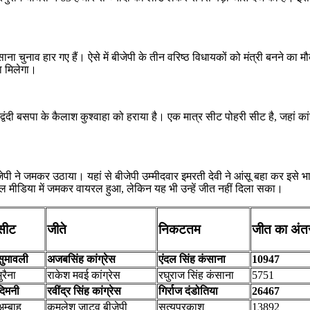
ाना चुनाव हार गए हैं। ऐसे में बीजेपी के तीन वरिष्ठ विधायकों को मंत्री बनने का 
ा मिलेगा।
वंदी बसपा के कैलाश कुश्वाहा को हराया है। एक मात्र सीट पोहरी सीट है, जहां कांग्
ने जमकर उठाया। यहां से बीजेपी उम्मीदवार इमरती देवी ने आंसू बहा कर इसे भाव
ोशल मीडिया में जमकर वायरल हुआ, लेकिन यह भी उन्हें जीत नहीं दिला सका।
सीट
जीते
निकटतम
जीत का अंत
सुमावली
अजबसिंह कांग्रेस
एंदल सिंह कंसाना
10947
ुरैना
राकेश मवई कांग्रेस
रघुराज सिंह कंसाना
5751
दिमनी
रवींद्र सिंह कांग्रेस
गिर्राज दंडोतिया
26467
अम्बाह
कमलेश जाटव बीजेपी
सत्यप्रकाश
13892