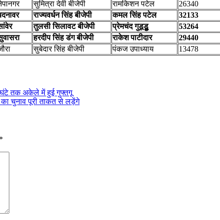
नेपानगर
सुमित्रा देवी बीजेपी
रामकिशन पटेल
26340
बदनावर
राज्यवर्धन सिंह बीजेपी
कमल सिंह पटेल
32133
ांवेर
तुलसी सिलावट बीजेपी
प्रेमचंद गुडूडुू
53264
सुवासरा
हरदीप सिंह डंग बीजेपी
राकेश पाटीदार
29440
जौरा
सुबेदार सिंह बीजेपी
पंकज उपाध्याय
13478
े तक अकेले में हुई गुफ्तगू
का चुनाव पूरी ताकत से लड़ेंगे
*