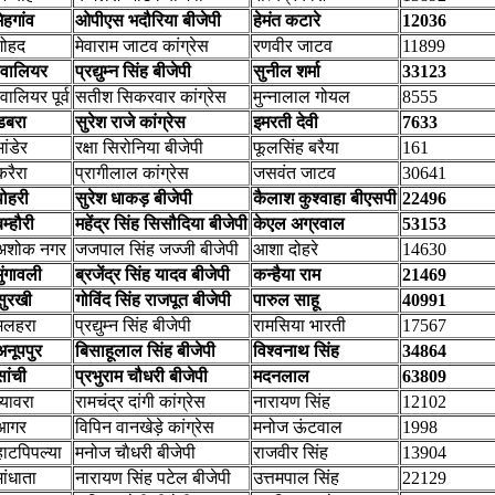
मेहगांव
ओपीएस भदौरिया बीजेपी
हेमंत कटारे
12036
गोहद
मेवाराम जाटव कांग्रेस
रणवीर जाटव
11899
ग्वालियर
प्रद्युम्न सिंह बीजेपी
सुनील शर्मा
33123
्वालियर पूर्व
सतीश सिकरवार कांग्रेस
मुन्नालाल गोयल
8555
डबरा
सुरेश राजे कांग्रेस
इमरती देवी
7633
ांडेर
रक्षा सिरोनिया बीजेपी
फूलसिंह बरैया
161
करैरा
प्रागीलाल कांग्रेस
जसवंत जाटव
30641
पोहरी
सुरेश धाकड़ बीजेपी
कैलाश कुश्वाहा बीएसपी
22496
बम्हौरी
महेंद्र सिंह सिसौदिया बीजेपी
केएल अग्रवाल
53153
अशोक नगर
जजपाल सिंह जज्जी बीजेपी
आशा दोहरे
14630
मुंगावली
ब्रजेंद्र सिंह यादव बीजेपी
कन्हैया राम
21469
सुरखी
गोविंद सिंह राजपूत बीजेपी
पारुल साहू
40991
मलहरा
प्रद्युम्न सिंह बीजेपी
रामसिया भारती
17567
अनूपपुर
बिसाहूलाल सिंह बीजेपी
विश्वनाथ सिंह
34864
सांची
प्रभुराम चौधरी बीजेपी
मदनलाल
63809
ब्यावरा
रामचंद्र दांगी कांग्रेस
नारायण सिंह
12102
आगर
विपिन वानखेड़े कांग्रेस
मनोज ऊंटवाल
1998
हाटपिपल्या
मनोज चाैधरी बीजेपी
राजवीर सिंह
13904
मांधाता
नारायण सिंह पटेल बीजेपी
उत्तमपाल सिंह
22129