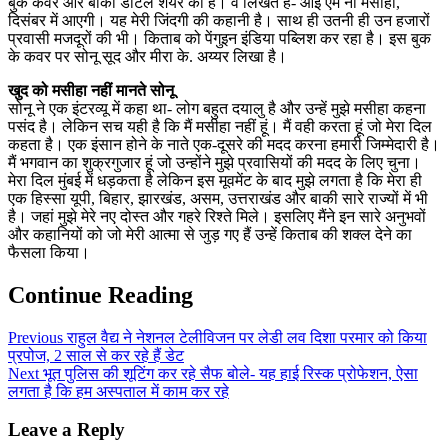
बुक कवर और बाकी डीटेल शेयर की हैं। वे लिखते हैं- आई एम नो मसीहा,
दिसंबर में आएगी। यह मेरी जिंदगी की कहानी है। साथ ही उतनी ही उन हजारों
प्रवासी मजदूरों की भी। किताब को पेंगुइन इंडिया पब्लिश कर रहा है। इस बुक
के कवर पर सोनू सूद और मीरा के. अय्यर लिखा है।
खुद को मसीहा नहीं मानते सोनू
सोनू ने एक इंटरव्यू में कहा था- लोग बहुत दयालु है और उन्हें मुझे मसीहा कहना
पसंद है। लेकिन सच यही है कि मैं मसीहा नहीं हूं। मैं वही करता हूं जो मेरा दिल
कहता है। एक इंसान होने के नाते एक-दूसरे की मदद करना हमारी जिम्मेदारी है।
मैं भगवान का शुक्रगुजार हूं जो उन्होंने मुझे प्रवासियों की मदद के लिए चुना।
मेरा दिल मुंबई में धड़कता है लेकिन इस मूवमेंट के बाद मुझे लगता है कि मेरा ही
एक हिस्सा यूपी, बिहार, झारखंड, असम, उत्तराखंड और बाकी सारे राज्यों में भी
है। जहां मुझे मेरे नए दोस्त और गहरे रिश्ते मिले। इसलिए मैंने इन सारे अनुभवों
और कहानियों को जो मेरी आत्मा से जुड़ गए हैं उन्हें किताब की शक्ल देने का
फैसला किया।
Continue Reading
Previous
राहुल वैद्य ने नेशनल टेलीविजन पर लेडी लव दिशा परमार को किया
प्रपोज, 2 साल से कर रहे हैं डेट
Next
भूत पुलिस की शूटिंग कर रहे सैफ बोले- यह हाई रिस्क प्रोफेशन, ऐसा
लगता है कि हम अस्पताल में काम कर रहे
Leave a Reply