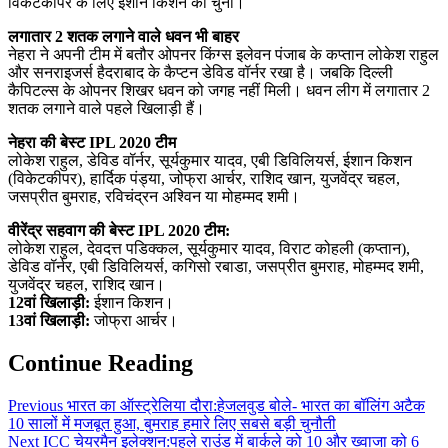
विकेटकीपर के लिए ईशान किशन को चुना।
लगातार 2 शतक लगाने वाले धवन भी बाहर
नेहरा ने अपनी टीम में बतौर ओपनर किंग्स इलेवन पंजाब के कप्तान लोकेश राहुल
और सनराइजर्स हैदराबाद के कैप्टन डेविड वॉर्नर रखा है। जबकि दिल्ली
कैपिटल्स के ओपनर शिखर धवन को जगह नहीं मिली। धवन लीग में लगातार 2
शतक लगाने वाले पहले खिलाड़ी हैं।
नेहरा की बेस्ट IPL 2020 टीम
लोकेश राहुल, डेविड वॉर्नर, सूर्यकुमार यादव, एबी डिविलियर्स, ईशान किशन
(विकेटकीपर), हार्दिक पंड्या, जोफ्रा आर्चर, राशिद खान, युजवेंद्र चहल,
जसप्रीत बुमराह, रविचंद्रन अश्विन या मोहम्मद शमी।
वीरेंद्र सहवाग की बेस्ट IPL 2020 टीम:
लोकेश राहुल, देवदत्त पडिक्कल, सूर्यकुमार यादव, विराट कोहली (कप्तान),
डेविड वॉर्नर, एबी डिविलियर्स, कगिसो रबाडा, जसप्रीत बुमराह, मोहम्मद शमी,
युजवेंद्र चहल, राशिद खान।
12वां खिलाड़ी:
ईशान किशन।
13वां खिलाड़ी:
जोफ्रा आर्चर।
Continue Reading
Previous
भारत का ऑस्ट्रेलिया दौरा:हेजलवुड बोले- भारत का बॉलिंग अटैक
10 सालों में मजबूत हुआ, बुमराह हमारे लिए सबसे बड़ी चुनौती
Next
ICC चेयरमैन इलेक्शन:पहले राउंड में बार्कले को 10 और ख्वाजा को 6