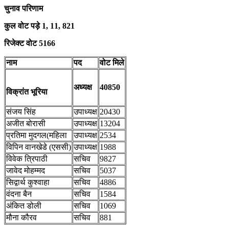
चुनाव परिणाम
कुल वोट पड़े 1, 11, 821
रिजेक्ट वोट 5166
नाम
पद
वोट मिले
अध्यक्ष
40850
विक्रांत भूरिया
संजय सिंह
उपाध्यक्ष
20430
अजीत बोरासी
उपाध्यक्ष
13204
प्रतिमा मुदगल(महिला
उपाध्यक्ष
2534
विपिन वानखेडे (एससी)
उपाध्यक्ष
1988
विवेक त्रिपाठी
सचिव
9827
जावेद मोहम्मद
सचिव
5037
सिद्वार्थ कुश्वाहा
सचिव
4886
वंदना बैन
सचिव
1584
अंकित डोली
सचिव
1069
मौना कौरव
सचिव
881