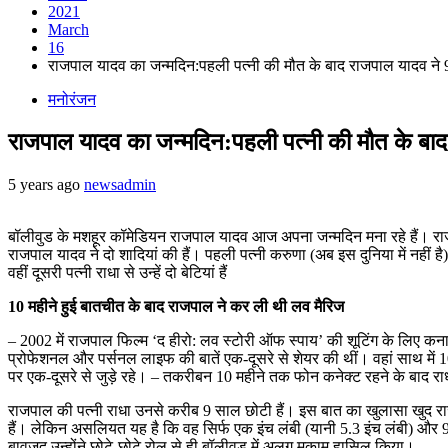
2021
March
16
राजपाल यादव का जन्मदिन:पहली पत्नी की मौत के बाद राजपाल यादव ने 9 
मनोरंजन
राजपाल यादव का जन्मदिन:पहली पत्नी की मौत के बाद 
5 years ago
newsadmin
बॉलीवुड के मशहूर कॉमेडियन राजपाल यादव आज अपना जन्मदिन मना रहे हैं। राजप
राजपाल यादव ने दो शादियां की हैं। पहली पत्नी करुणा (अब इस दुनिया में नहीं ह
वहीं दूसरी पत्नी राधा से उन्हें दो बेटियां हैं
10 महीने हुई बातचीत के बाद राजपाल ने कर ली थी लव मैरिज
– 2002 में राजपाल फिल्म ‘द हीरो: लव स्टोरी ऑफ स्पाय’ की शूटिंग के लिए कन
प्रोफेशनल और पर्सनल लाइफ की बातें एक-दूसरे से शेयर की थीं। वहां साथ में 10
पर एक-दूसरे से जुड़े रहे। – तकरीबन 10 महीने तक फोन कनेक्ट रहने के बाद राधा 
राजपाल की पत्नी राधा उनसे करीब 9 साल छोटी हैं। इस बात का खुलासा खुद राजपाल
हैं। लेकिन असलियत यह है कि वह सिर्फ एक इंच लंबी (यानी 5.3 इंच लंबी) और 9
बावजूद उन्होंने छोटे-छोटे रोल से ही बॉलीवुड में अलग मुकाम हासिल किया।