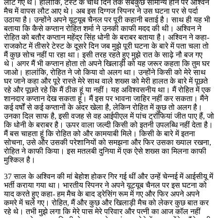
लौट गए थे। हालांकि, टेस्ट के चौथे दिन तक सबकुछ सामान्य होने पर अश्विन
मैच में वापस लौट आए थे। अब इस दिग्गज स्पिनर ने उस घटना पर से पर्दा
उठाया है। उन्होंने अपने यूट्यूब चैनल पर पूरी कहानी बताई है। साथ ही यह भी
बताया कि कैसे कप्तान रोहित शर्मा ने उनकी काफी मदद की थी। अश्विन ने
रोहित को बतौर कप्तान महेंद्र सिंह धोनी के बराबर बताया है। अश्विन ने कहा-
राजकोट में तीसरे टेस्ट के दूसरे दिन जब मुझे पूरी घटना के बारे में पता चला तो
मैं कुछ सोच नहीं पा रहा था। इसी तरह रहते हुए मुझे रात के साढ़े नौ बज गए
थे। अगर मैं भी कप्तान होता तो अपने खिलाड़ी को यह जरूर कहता कि तुम घर
जाओ। हालांकि, रोहित ने जो किया वो अलग था। उन्होंने किसी को मेरे साथ
घर जाने कहा और पूरे रास्ते मेरे साथ वाले शख्स को मेरी हालत के बारे में पूछते
रहे और पूछते रहे कि मैं ठीक हूं या नहीं। यह अविश्वसनीय था। मैं रोहित में एक
शानदार कप्तान देख सकता हूं। मैं इस पर भावना जाहिर नहीं कर सकता। मैंने
कई वर्षों से कई कप्तानों के अंदर खेला है, लेकिन रोहित में कुछ तो अलग है।
उनका दिल साफ है, इसी वजह से वह आईपीएल में पांच ट्रॉफियां जीत पाए हैं, जो
कि धोनी के बराबर है। ऊपर वाला जल्दी किसी को इतनी उपलब्धि नहीं देता है।
मैं बस चाहता हूं कि रोहित को और कामयाबी मिले। किसी के बारे में इतना
सोचना, उसे और उसकी परेशानियों को समझना और फिर उसका ख्याल रखना,
रोहित ने काफी किया। इस मतलबी दुनिया में एक ऐसे शख्स का मिलना काफी
मुश्किल है।
37 साल के अश्विन की मां बेहोश होकर गिर गई थीं और उन्हें चेन्नई में आईसीयू में
भर्ती कराया गया था। भारतीय स्पिनर ने अपने यूट्यूब चैनल पर इस घटना को
याद करते हुए कहा- हम मैच के बाद ड्रेसिंग रूम में गए और फिर अपने अपने
कमरे में चले गए। रोहित, मैं और कुछ और खिलाड़ी मैच को लेकर कुछ बात कर
रहे थे। तभी मुझे लगा कि मेरे पास मेरे परिवार और पत्नी का आज कॉल नहीं