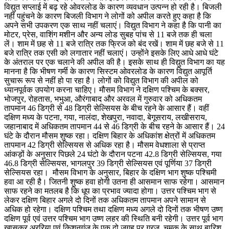
विद्युत सप्लाई में बढ़ रहे ओवरलोड के कारण व्यवधान उत्पन्न हो रही है। बिजली
नहीं पहुंचने के कारण बिजली विभाग ने लोगों को अपील करते हुए कहा है कि
अपने सभी उपकरण एक साथ नहीं चलाएं। विद्युत विभाग ने कहा है कि पानी का
मोटर, प्रेस, वाशिंग मशीन और अन्य लोड सुबह पांच से 11 बजे तक ही चला
लें। शाम में छह से 11 बजे रात्रि तक फ्रिज को बंद रखें। शाम में छह बजे से 11
बजे रात्रि तक एसी को लगातार नहीं चलाएं। उन्होंने इसके लिए आधे आधे घंटे
के अंतराल पर एक चलाने की अपील की है। इसके साथ ही विद्युत विभाग का यह
मानना है कि भीषण गर्मी के कारण सिस्टम ओवरलोड के कारण विद्युत आपूर्ति
सुचारू रूप से नहीं हो पा रहा है। लोगों को विद्युत विभाग की अपील को
ध्यानपूर्वक उपयोग करना चाहिए। मौसम विभाग ने दक्षिण पश्चिम के बक्सर,
भोजपुर, रोहतास, भभुआ, औरंगाबाद और अरवल में गुरुवार को अधिकतम
तापमान 46 डिग्री से 48 डिग्री सेल्सियस के बीच रहने के आसार हैं। वहीं
दक्षिण मध्य के पटना, गया, नालंदा, शेखपुरा, नवादा, बेगूसराय, लखीसराय,
जहानाबाद में अधिकतम तापमान 44 से 46 डिग्री के बीच रहने के आसार हैं। 24
घंटे के दौरान मौसम शुष्क रहा। दक्षिण बिहार के अधिकांश क्षेत्रों में अधिकतम
तापमान 42 डिग्री सेल्सियस से अधिक रहा है। मौसम वेधशाला से प्राप्त
आंकड़ों के अनुसार पिछले 24 घंटो के दौरान पटना 42.8 डिग्री सेल्सियस, गया
46.8 डिग्री सेल्सियस, भागलपुर 39 डिग्री सेल्सियस एवं पूर्णिया 37 डिग्री
सेल्सियस रहा। मौसम विभाग के अनुसार, बिहार के दक्षिण भाग शुष्क पश्चिमी
हवा आ रही है। जितनी शुष्क हवा होगी उतना ही आसमान साफ रहेगा। आसमान
साफ रहने का मतलब है कि धूप का प्रभाव ज्यादा होगा। उत्तर पश्चिम भाग से
लेकर दक्षिण बिहार अगले दो दिनों तक अधिकतम तापमान अपने सामान से
अधिक हो रहेगा। दक्षिण पश्चिम तथा दक्षिण मध्य अगले दो दिनों तक भीषण उष्ण
दक्षिण पूर्व एवं उत्तर पश्चिम भाग उष्ण लहर की स्थिति बनी रहेगी। उत्तर पूर्व भाग
खासकर अररिया एवं किशनगंज के एक दो जगह पर गरज, चमक के साथ बारिश