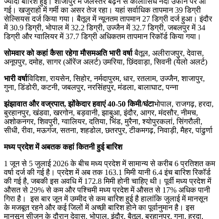
ज्यादा बारिश हुई। शाजापुर में जलस्तर बढ़ने से कालीसिंध नदी उफान पर आ
गई। खजुराहो में गर्मी का असर तेज रहा। यहां सर्वाधिक तापमान 39 डिग्री
सेल्सियस दर्ज किया गया। बैतूल में न्यूनतम तापमान 27 डिग्री दर्ज हुआ। इंदौर
में 30.9 डिग्री, भोपाल में 32.2 डिग्री, उज्जैन में 32.7 डिग्री, जबलपुर में 34
डिग्री और ग्वालियर में 37.7 डिग्री अधिकतम तापमान रिकॉर्ड किया गया।
सोमवार को कहां कैसा रहेगा मौसम
अति भारी वर्षा
बैतूल, अलीराजपुर, देवास,
अनूपपुर, दमोह, सागर (ऑरेंज अलर्ट) उमरिया, छिंदवाड़ा, सिवनी (येलो अलर्ट)
भारी वर्षा
विदिशा, रायसेन, सिहोर, नर्मदापुरम, धार, रतलाम, उज्जैन, शाजापुर,
गुना, डिंडोरी, कटनी, जबलपुर, नरसिंहपुर, मंडला, बालाघाट, पन्ना
झंझावात और वज्रपात, झोंकेदार हवाएं 40-50 किमी/घंटा
भोपाल, राजगढ़, हरदा,
बुरहानपुर, खंडवा, खरगोन, बड़वानी, झाबुआ, इंदौर, आगर, मंदसौर, नीमच,
अशोकनगर, शिवपुरी, ग्वालियर, दतिया, भिंड, मुरैना, श्योपुरकलां, सिंगरौली,
सीधी, रीवा, मऊगंज, सतना, शहडोल, छतरपुर, टीकमगढ़, निवाड़ी, मैहर, पांढुर्णा
मध्य प्रदेश में अबतक कहां कितनी हुई बारिश
1 जून से 5 जुलाई 2026 के बीच मध्य प्रदेश में सामान्य से करीब 6 प्रतिशत कम
वर्षा दर्ज की गई है। प्रदेश में अब तक 163.1 मिमी यानी 6.4 इंच बारिश रिकॉर्ड
की गई है, जबकी इस अवधि में 172.8 मिमी होनी चाहिए थी। पूर्वी मध्य प्रदेश में
औसत से 29% से कम और पश्चिमी मध्य प्रदेश में औसत से 17% अधिक पानी
गिरा है। इस बार जून में उम्मीद से कम बारिश हुई है हालांकि जुलाई में मानसून
के मजबूत रहने और कई जिलों में अच्छी बारिश होने का पूर्वानुमान है। इस
मानसून सीजन के दौरान देवास. भोपाल, इंदौर, बैतूल, बुरहानपुर, गुना, हरदा,