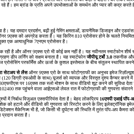
र रहे हैं। हम ब्रांड के प्रति अपने उपभोक्ताओं के समर्थन और प्यार की कद्र क
विधा है। यह दमदार प्रदर्शन, बढ़ी हुई गेमिंग क्षमताओं, डायनैमिक डिजाइन और ए
नर 9एक्स को अपग्रेड करता है। यह किरिन 810 प्रोसेसर होने के चलते नियमित इस्
ुक्त एक अत्याधुनिक 7एनएम प्रोसेसर है।
 एक रही है और ऑनर 9एक्स प्रो भी कोई कम नहीं है। यह नवीनतम स्मार्टफोन शीर्ष 
ा ग्रहण डीप लर्निंग को सक्षम बनाता है। यह स्मार्टफोन
जीपीयू टर्बो 3.0
तकनीक औ
ेज प्रोसेसिंग परफॉर्मेंस और ऊर्जा के कुशल इस्तेमाल के बीच संतुलन स्थापित करने 
रा सेटअप से लैस
ऑनर 9एक्स प्रो के साथ फोटोग्राफी का अनुभव इमेज रिज़ॉल्यूशन, 
20 डिग्री एफओवी के साथ) यूजर्स को व्यापक और विस्तृत दृश्य कैप्चर करने में
 480एफपीएस पर 16एक्स तक स्लो मोशन के साथ वीडियो शूट करने की सुविधा देता
400 तक पहुंचने वाला आईएसओ लेवल रात में फोटोग्राफी की गुणवत्ता संवारने व
यों में निर्बाध विजुअल एक्सपीरियंस देता है। बेहद लोकप्रिय
16एमपी एआई पॉप-अप
क को हटाने और वीडियो की गुणवत्ता को रिस्टोर करने के लिए इलेक्ट्रॉनिक इमेज 
न मैकेनिज्म भी है, जो किसी भी दुर्घटना की स्थिति में तुरंत पॉप-अप कैमरा को 
ा प्रदान करता है।