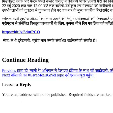
मिडनाइट ब्लैक और फैंटम पर्पल कलर वैरिएंट में उपलब्ध ऑनर 9एक्स प्रो की ब
22 मई 2020 तक रात 12.00 बजे तक चलेगी,पंजीकृत उपभोक्‍ताओं को खरीदारी 
उपभोक्ताओं को दुर्घटना में नुकसान होने पर एक बार के मुफ्त स्क्रीन रिप्लेसमे
स्पेशल अर्ली एक्‍सेस ऑफर्स का लाभ उठाने के लिए, उपभोक्ताओं को फ्लिपकार्ट 
प्रोग्राम से संबंधित विस्तृत जानकारी के लिए, कृपया नीचे दिए गए लिंक को फॉलो
https://bit.ly/3dutPCO
नोट: सभी ट्रेडमार्क, ब्रांड नाम उनके संबंधित
मालिकों
की संपत्ति हैं।
Continue Reading
Previous
टाटा टी ‘जागो रे’ अभियान ने हेल्पएज इंडिया के साथ की साझेदारी: क
Next
पेप्सिको का #GiveMealsGiveHope प्रोग्राम मथुरा पहुंचा
Leave a Reply
Your email address will not be published.
Required fields are marked