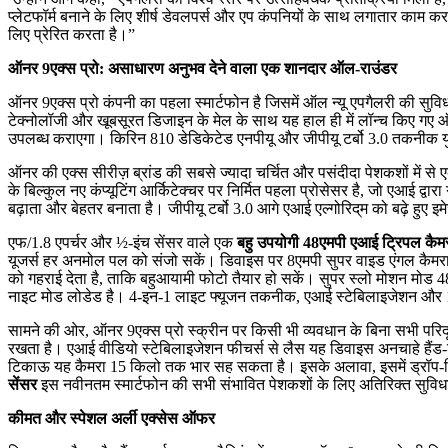
प्लेटफॉर्म बनाने के लिए शीर्ष डेवलपर्स और एप कंपनियों के साथ लगातार काम क
लिए प्रेरित करता है।”
ऑनर 9एक्स प्रो: असाधारण अनुभव देने वाला एक
शानदार ऑल-राउंडर
ऑनर 9एक्स प्रो कंपनी का पहला स्मार्टफोन है जिसमें ऑल न्यू एपगैलरी की सु
टेक्नोलॉजी और खूबसूरत डिजाइन के मेल के साथ यह हाल ही में लॉन्च किए गए ऑ
उपलब्ध कराएगा। किरिन 810 डेडिकेटेड एनपीयू और जीपीयू टर्बो 3.0 तकनीक य
ऑनर की एक्स सीरीज़ ब्रांड की सबसे ज्यादा चर्चित और पसंदीदा पेशकशों में से
के बिल्कुल नए कंप्यूटिंग आर्किटेक्चर पर निर्मित पहला प्रोसेसर है, जो एआई द्वार
बढ़ाता और बेहतर बनाता है। जीपीयू टर्बो 3.0 आगे एआई एल्गोरिद्‌म को बढ़े हुए इम
एफ/1.8 एपर्चर और ½-इंच सेंसर वाले एक
बहु उपयोगी 48एमपी एआई ट्रिपल कैम
यूजर्स हर अनमोल पल को संजो सकें। डिवाइस पर 8एमपी सुपर वाइड एंगल कैमरा (1
को गहराई देता है, ताकि बहुआयामी फोटो तैयार हो सकें। सुपर स्लो मोशन मोड
नाइट मोड लोडेड है। 4-इन-1 लाइट फ्यूजन तकनीक, एआई स्टेबिलाइजेशन और 102
सामने की ओर, ऑनर 9एक्स प्रो स्क्रीन पर किसी भी व्यवधान के बिना सभी परिदृश्
रखता है। एआई वीडियो स्टेबिलाइजेशन फीचर्स से लैस यह डिवाइस अनचाहे हैंड-शे
टिकाऊ यह कैमरा 15 किलो तक भार सह सकता है। इसके अलावा, इसमें ड्रॉप-डिटेक्श
सेंसर
इस नवीनतम स्मार्टफोन की सभी संभावित पेशकशों के लिए अतिरिक्त सुविध
कीमत और स्पेशल अर्ली एक्सेस
ऑफर