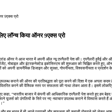
र 9एक्स प्रो
लिए लॉन्च किया ऑनर 9एक्स प्रो
ांड ऑनर ने आज भारत में अपनी ऑल न्यू एपगैलरी पेश की। एपगैलरी हुवैई और ऑनर स
 इंटेलीजेंट, मोबाइल और इंटरकनेक्टेड इकोसिस्टम की शुरुआत को चिह्नित करते हुए, 
ाओं को अपनी डायनैमिक डिजाइन और सुरक्षा, गोपनीयता, विश्वसनीयता व प्रदर्शन क
टम उपलब्ध कराने की ऑनर की प्रतिबद्धता को पूरा करने की दिशा में एक अगला कदम
तरित करने की वैश्विक स्तर पर सफलता की गाथा लेकर आता है। इसमें लोकप्रिय व
ए कहा, “भारतीय बाजार में कंपनी की आधिकारिक एपगैलरी पेश करते हुए हम बेहद उत्
े यूजर्स को उंगलियों के सिरे पर नए
नवाचार
उपलब्ध कराने में विश्वास करते है
ै।”
 है, और हम भारत में भी अपने प्रयासों और सफलता की कहानी दोहराने को लेकर आश