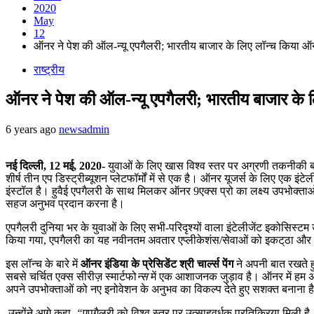
2020
May
12
ऑनर ने पेश की ऑल-न्यू एपगैलरी; भारतीय बाजार के लिए लॉन्च किया ऑन
राष्ट्रीय
ऑनर ने पेश की ऑल-न्यू एपगैलरी; भारतीय बाजार के 
6 years ago
newsadmin
नई दिल्ली, 12 मई, 2020-
युवाओं के लिए खास विश्व स्तर पर अग्रणी तकनीकी ब्र
शीर्ष तीन एप डिस्ट्रीब्यूशन प्लेटफॉर्मों में से एक है। ऑनर यूजर्स के लिए एक
इंस्टॉल है। हुवैई एपगैलरी के साथ मिलकर ऑनर 9एक्स प्रो का लक्ष्य उपभोक्त
सहज अनुभव प्रदान करना है।
एपगैलरी दुनिया भर के युवाओं के लिए सभी-परिदृश्यों वाला इंटेलीजेंट इकोसिस्
किया गया, एपगैलरी का यह नवीनतम अवतार एप्लीकेशंस/सेवाओं को इकट्‌ठा और वि
इस लॉन्‍च के बारे में
ऑनर इंडिया के प्रेसिडेंट श्री चार्ल्स पेंग
ने अपनी बात रखते हु
सबसे चर्चित एक्स सीरीज़ स्मार्टफो
न्‍स
में एक आशाजनक जुड़ाव है। ऑनर में हम अपन
अपने उपभोक्ताओं को नए इनोवेशन के अनुभव का विकल्प देते हुए सशक्त बनाना ह
उन्होंने आगे कहा,
“
एपगैलरी को विश्व स्तर पर उत्साहवर्धक प्रतिक्रिया मिली