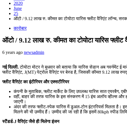
2020
June
25
ऑटो / 9.12 लाख रु. कीमत का टोयोटा यारिस फ्लीट वैरिएंट लॉन्च, स
कारोबार
ऑटो / 9.12 लाख रु. कीमत का टोयोटा यारिस फ्लीट 
6 years ago
newsadmin
नई दिल्ली.
टोयोटा मोटर ने बुधवार को बताया कि यारिस सेडान अब गवर्नमेंट ई म
फ्लीट वैरिएंट, J(MT) पेट्रोल वैरिएंट पर बेस्ड है, जिसकी कीमत 9.12 लाख रुपए 
फ्लीट वैरिएंट का इंटीरियर और एक्सटीरियर
कंपनी के मुताबिक, फ्लीट मार्केट के लिए उपलब्ध यारिस सात एयरबैग, एबी
वहीं, बाहर की तरफ यारिस के इस संस्करण में 15 इंच अलॉय व्हील्स और ह
जाएगी।
अंदर की तरफ फ्लीट-स्पेक यारिस में डुअल-टोन इंटररियर्स मिलता है। इसम
मिलने की भी उम्मीद हैं। उम्मीद की जा रही है कि इसमें 80kph स्पीड लिम
स्टैंडर्ड-J वैरिएंट जैसे ही मिलेगा इंजन