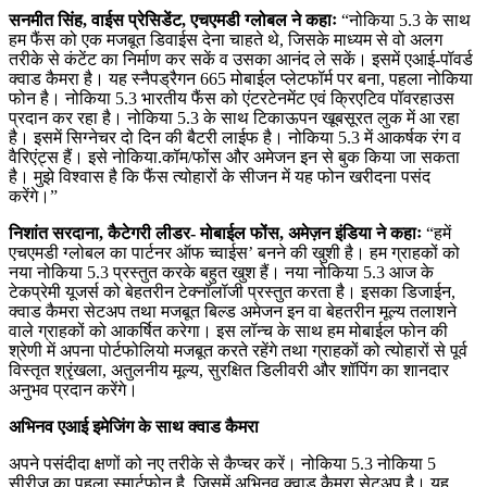
सनमीत सिंह, वाईस प्रेसिडेंट, एचएमडी ग्लोबल ने कहाः
“नोकिया 5.3 के साथ
हम फैंस को एक मजबूत डिवाईस देना चाहते थे, जिसके माध्यम से वो अलग
तरीके से कंटेंट का निर्माण कर सकें व उसका आनंद ले सकें। इसमें एआई-पॉवर्ड
क्वाड कैमरा है। यह स्नैपड्रैगन 665 मोबाईल प्लेटफॉर्म पर बना, पहला नोकिया
फोन है। नोकिया 5.3 भारतीय फैंस को एंटरटेनमेंट एवं क्रिएटिव पॉवरहाउस
प्रदान कर रहा है। नोकिया 5.3 के साथ टिकाऊपन खूबसूरत लुक में आ रहा
है। इसमें सिग्नेचर दो दिन की बैटरी लाईफ है। नोकिया 5.3 में आकर्षक रंग व
वैरिएंट्स हैं। इसे नोकिया.कॉम/फोंस और अमेजन इन से बुक किया जा सकता
है। मुझे विश्वास है कि फैंस त्योहारों के सीजन में यह फोन खरीदना पसंद
करेंगे।”
निशांत सरदाना, कैटेगरी लीडर- मोबाईल फोंस, अमेज़न इंडिया ने कहाः
“हमें
एचएमडी ग्लोबल का पार्टनर ऑफ च्वाईस’ बनने की खुशी है। हम ग्राहकों को
नया नोकिया 5.3 प्रस्तुत करके बहुत खुश हैं। नया नोकिया 5.3 आज के
टेकप्रेमी यूजर्स को बेहतरीन टेक्नॉलॉजी प्रस्तुत करता है। इसका डिजाईन,
क्वाड कैमरा सेटअप तथा मजबूत बिल्ड अमेजन इन वा बेहतरीन मूल्य तलाशने
वाले ग्राहकों को आकर्षित करेगा। इस लॉन्च के साथ हम मोबाईल फोन की
श्रेणी में अपना पोर्टफोलियो मजबूत करते रहेंगे तथा ग्राहकों को त्योहारों से पूर्व
विस्तृत श्रृंखला, अतुलनीय मूल्य, सुरक्षित डिलीवरी और शॉपिंग का शानदार
अनुभव प्रदान करेंगे।
अभिनव एआई इमेजिंग के साथ क्वाड कैमरा
अपने पसंदीदा क्षणों को नए तरीके से कैप्चर करें। नोकिया 5.3 नोकिया 5
सीरीज़ का पहला स्मार्टफोन है, जिसमें अभिनव क्वाड कैमरा सेटअप है। यह