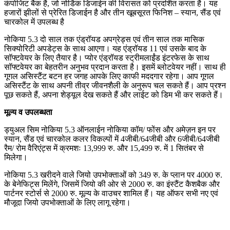
कंपोजिट बैक है, जो नोर्डिक डिजाईन की विरासत को प्रदर्शित करता है। यह
हजारों झीलों से प्रेरित डिजाईन है और तीन खूबसूरत फिनिश – स्यान, सैंड एवं
चारकोल में उपलब्ध है
नोकिया 5.3 दो साल तक एंड्रॉयड अपग्रेड्स एवं तीन साल तक मासिक
सिक्योरिटी अपडेट्स के साथ आएगा। यह एंड्रॉयड 11 एवं उसके बाद के
सॉफ्टवेयर के लिए तैयार है। प्योर एंड्रॉयड स्ट्रीमलाईंड इंटरफेस के साथ
सॉफ्टवेयर का बेहतरीन अनुभव प्रदान करता है। इसमें ब्लोटवेयर नहीं। साथ ही
गूगल असिस्टैंट बटन हर जगह आपके लिए काफी मददगार रहेगा। आप गूगल
असिस्टैंट के साथ अपनी तीव्र जीवनशैली के अनुरूप चल सकते हैं। आप प्रश्न
पूछ सकते हैं, अपना शेड्यूल देख सकते हैं और लाईट को डिम भी कर सकते हैं।
मूल्य व उपलब्धता
ड्युअल सिम नोकिया 5.3 ऑनलाईन नोकिया कॉम/ फोंस और अमेज़न इन पर
स्यान, सैंड एवं चारकोल कलर विकल्पों में 4जीबी/64जीबी और 6जीबी/64जीबी
रैम/ रोम वैरिएंट्स में क्रमशः 13,999 रु. और 15,499 रु. में 1 सितंबर से
मिलेगा।
नोकिया 5.3 खरीदने वाले जियो उपभोक्ताओं को 349 रु. के प्लान पर 4000 रु.
के बेनेफिट्स मिलेंगे, जिसमें जियो की ओर से 2000 रु. का इंस्टैंट कैशबैक और
पार्टनर स्टोर्स से 2000 रु. मूल्य के वाउचर शामिल हैं। यह ऑफर सभी नए एवं
मौजूदा जियो उपभोक्ताओं के लिए लागू रहेगा।