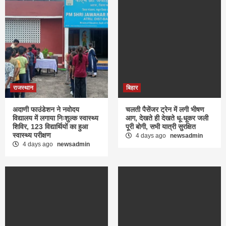
राजस्थान
बिहार
अदाणी फाउंडेशन ने नवोदय
चलती पैसेंजर ट्रेन में लगी भीषण
विद्यालय में लगाया निःशुल्क स्वास्थ्य
आग, देखते ही देखते धू-धूकर जली
शिविर, 123 विद्यार्थियों का हुआ
पूरी बोगी, सभी यात्री सुरक्षित
स्वास्थ्य परीक्षण
4 days ago
newsadmin
4 days ago
newsadmin