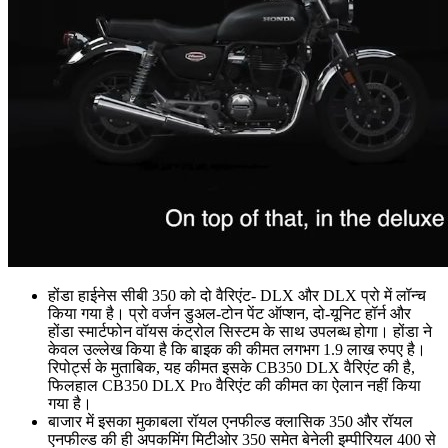
होंडा हाईनेस सीबी 350 को दो वैरिएंट- DLX और DLX प्रो में लॉन्च
किया गया है। प्रो वर्जन डुअल-टोन पेंट ऑप्शन, दो-यूनिट हॉर्न और
होंडा स्मार्टफोन वॉयस कंट्रोल सिस्टम के साथ उपलब्ध होगा। होंडा ने
केवल उल्लेख किया है कि बाइक की कीमत लगभग 1.9 लाख रुपए है।
रिपोर्ट्स के मुताबिक, यह कीमत इसके CB350 DLX वैरिएंट की है,
फिलहाल CB350 DLX Pro वैरिएंट की कीमत का ऐलान नहीं किया
गया है।
बाजार में इसका मुकाबला रॉयल एनफील्ड क्लासिक 350 और रॉयल
एनफील्ड की ही अपकमिंग मिटीओर 350 समेत बेनेली इम्पीरियल 400 से