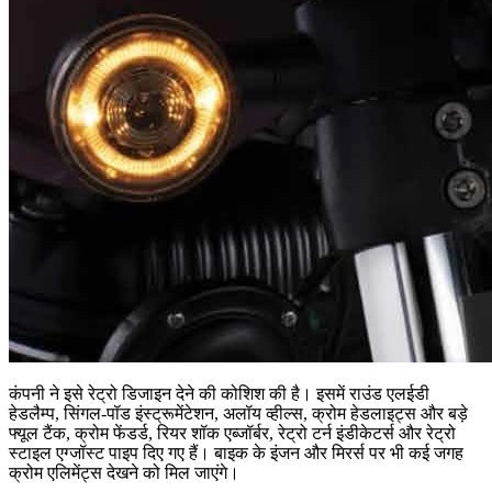
कंपनी ने इसे रेट्रो डिजाइन देने की कोशिश की है। इसमें राउंड एलईडी
हेडलैम्प, सिंगल-पॉड इंस्ट्रूमेंटेशन, अलॉय व्हील्स, क्रोम हेडलाइट्स और बड़े
फ्यूल टैंक, क्रोम फेंडर्ड, रियर शॉक एब्जॉर्बर, रेट्रो टर्न इंडीकेटर्स और रेट्रो
स्टाइल एग्जॉस्ट पाइप दिए गए हैं। बाइक के इंजन और मिरर्स पर भी कई जगह
क्रोम एलिमेंट्स देखने को मिल जाएंगे।