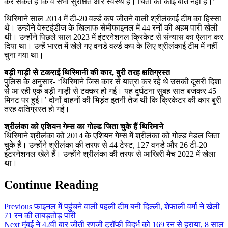
कर सकते हैं कि वे सभी सुरक्षित और स्वस्थ हैं। चिंता की कोई बात नहीं है।’
थिरिमाने साल 2014 में टी-20 वर्ल्ड कप जीतने वाली श्रीलंकाई टीम का हिस्सा
थे। उन्होंने वेस्टइंडीज के खिलाफ सेमीफाइनल में 44 रनों की अहम पारी खेली
थी। उन्होंने पिछले साल 2023 में इंटरनेशनल क्रिकेट से संन्यास का ऐलान कर
दिया था। उन्हें भारत में खेले गए वनडे वर्ल्ड कप के लिए श्रीलंकाई टीम में नहीं
चुना गया था।
बड़ी गाड़ी से टकराई थिरिमानी की कार, बुरी तरह क्षतिग्रस्त
पुलिस के अनुसार- ‘थिरिमाने जिस कार से यात्रा कर रहे थे उसकी दूसरी दिशा
से आ रही एक बड़ी गाड़ी से टक्कर हो गई। यह दुर्घटना सुबह सात बजकर 45
मिनट पर हुई।’ दोनों वाहनों की भिड़ंत इतनी तेज थी कि क्रिकेटर की कार बुरी
तरह क्षतिग्रस्त हो गई।
श्रीलंका को एशियन गेम्स का गोल्ड जिता चुके हैं थिरिमाने
थिरिमाने श्रीलंका को 2014 के एशियन गेम्स में श्रीलंका को गोल्ड मेडल जिता
चुके हैं। उन्होंने श्रीलंका की तरफ से 44 टेस्ट, 127 वनडे और 26 टी-20
इंटरनेशनल खेले हैं। उन्होंने श्रीलंका की तरफ से आखिरी मैच 2022 में खेला
था।
Continue Reading
Previous
फाइनल में पहुंचने वाली पहली टीम बनी दिल्ली, शेफाली वर्मा ने खेली
71 रन की ताबड़तोड़ पारी
Next
मुंबई ने 42वीं बार जीती रणजी ट्रॉफी ​​​​​​​विदर्भ को 169 रन से हराया, 8 साल